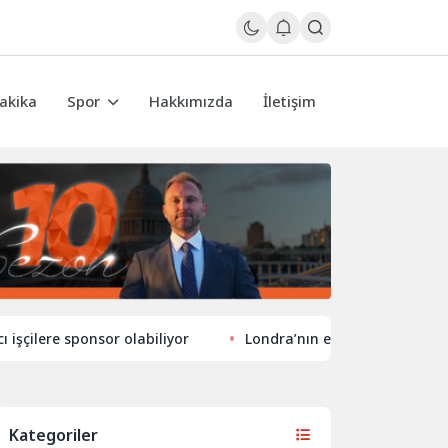
akika
Spor
Hakkımızda
İletişim
 sponsor olabiliyor
Londra’nın eğlence hayatında yeni tar
Kategoriler