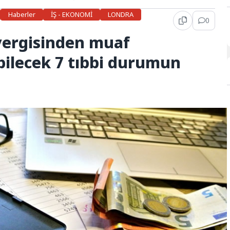
Haberler
İŞ - EKONOMİ
LONDRA
0
vergisinden muaf
bilecek 7 tıbbi durumun