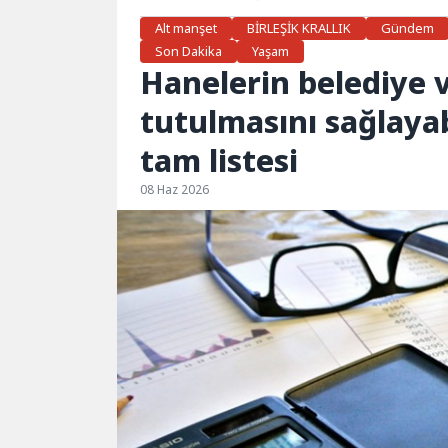
Alt manşet
BİRLEŞİK KRALLIK
Gündem
Son Dakika
Yaşam
Hanelerin belediye 
tutulmasını sağlaya
tam listesi
08 Haz 2026