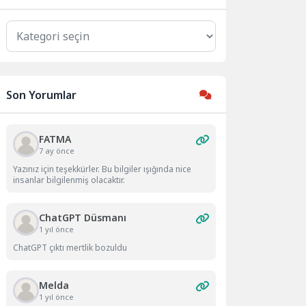
Kategoriler
Son Yorumlar
FATMA
7 ay önce
Yazınız için teşekkürler. Bu bilgiler ışığında nice
insanlar bilgilenmiş olacaktır.
ChatGPT Düsmanı
1 yıl önce
ChatGPT çıktı mertlik bozuldu
Melda
1 yıl önce