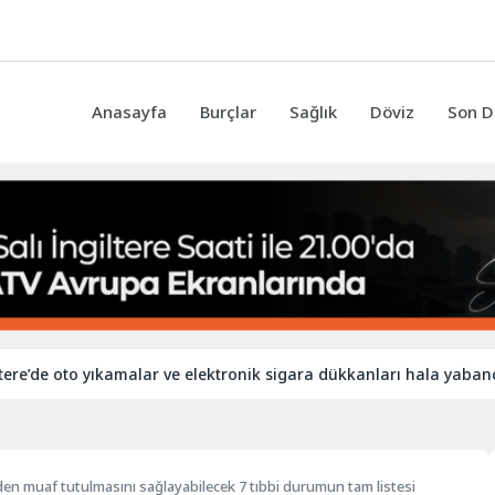
Anasayfa
Burçlar
Sağlık
Döviz
Son D
to yıkamalar ve elektronik sigara dükkanları hala yabancı işçilere
den muaf tutulmasını sağlayabilecek 7 tıbbi durumun tam listesi