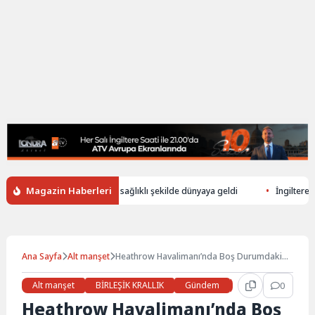
Magazin Haberleri
rek ölen annenin bebeği sağlıklı şekilde dünyaya geldi
İngiltere’de ilk
Ana Sayfa
Alt manşet
Heathrow Havalimanı’nda Boş Durumdaki
İki Yolcu Uçağı Çarpıştı
Alt manşet
BİRLEŞİK KRALLIK
Gündem
Haberler
0
LON
Heathrow Havalimanı’nda Boş