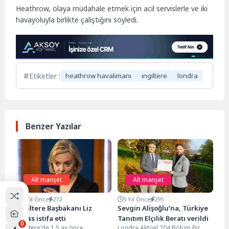
Heathrow, olaya müdahale etmek için acil servislerle ve iki
havayoluyla birlikte çalıştığını söyledi.
Etiketler :
heathrow havalimanı
ingiltere
londra
Benzer Yazılar
Alt manşet
Alt manşet
4 Yıl Önce
272
5 Yıl Önce
295
İngiltere Başbakanı Liz
Sevgin Alişoğlu’na, Türkiye
Truss istifa etti
Tanıtım Elçilik Beratı verildi
0
İngiltere'de 1.5 ay önce
Londra Aktüel 204.Bölüm Bir