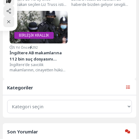
başbakan seçilen Liz Truss istifa
haberde bizden geliyor sevgili
etti. İngiltere'nin 3. kadın
izleyenlerimiz. Yıllardır yapmış
başbakanı olan...
olduğumuz yayınlar ve
çalışmalar...
BİRLEŞİK KRALLIK
5 Yıl Önce
292
İngiltere AB makamlarına
112 bin suç dosyasını
İngiltere'de savcılık
bildirmedi
makamlarının, cinayetten hüküm
giymiş 109 mahkum ve tecavüzle
suçlanan 81 sanıkla birlikte,
112...
Kategoriler
Kategoriler
Son Yorumlar