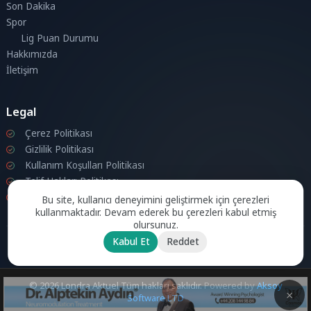
Son Dakika
Spor
Lig Puan Durumu
Hakkımızda
İletişim
Legal
Çerez Politikası
Gizlilik Politikası
Kullanım Koşulları Politikası
Telif Hakları Politikası
İletişim
Bu site, kullanıcı deneyimini geliştirmek için çerezleri
kullanmaktadır. Devam ederek bu çerezleri kabul etmiş
olursunuz.
Kabul Et
Reddet
© 2026 Londra Aktuel Tüm hakları saklıdır.
Powered by
Aksoy
Software LTD