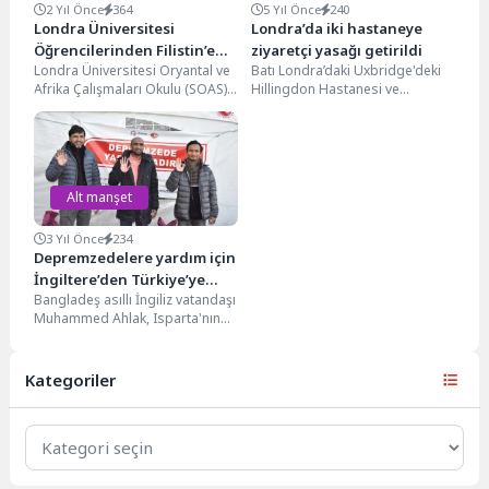
2 Yıl Önce
364
5 Yıl Önce
240
Londra Üniversitesi
Londra’da iki hastaneye
Öğrencilerinden Filistin’e
ziyaretçi yasağı getirildi
Londra Üniversitesi Oryantal ve
Batı Londra’daki Uxbridge'deki
Destek Gösterisi
Afrika Çalışmaları Okulu (SOAS)
Hillingdon Hastanesi ve
öğrencileri, Filistin’e destek
Northwood'daki Mount Vernon
eylemlerine katıldıkları için
Hastanesi, bölgedeki korona
uzaklaştırma...
virüs enfeksiyonlarında artış...
Alt manşet
3 Yıl Önce
234
Depremzedelere yardım için
İngiltere’den Türkiye’ye
Bangladeş asıllı İngiliz vatandaşı
gittiler
Muhammed Ahlak, Isparta'nın
Eğirdir ilçesine giderek
depremzedelere yardımda
bulundu. İki arkadaş...
Kategoriler
Kategoriler