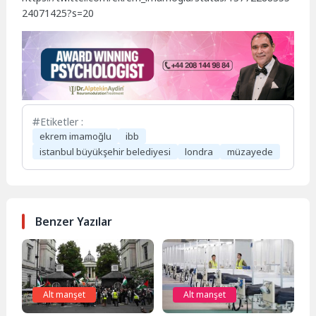
24071425?s=20
Etiketler :
ekrem imamoğlu
ibb
istanbul büyükşehir belediyesi
londra
müzayede
Benzer Yazılar
Alt manşet
Alt manşet