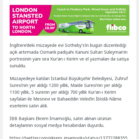
İngiltere’deki müzayede evi Sotheby’s’in bugün düzenlediği
açık artırmada Osmanlı padişahı Kanuni Sultan Süleyman’ın
portresinin yanı sıra Kur’an-ı Kerim ve el yazmaları da satışa
sunuldu.
Müzayedeye katılan İstanbul Büyükşehir Belediyesi, Zuhruf
Suresi’nin yer aldığı 1200 yıllık, Maide Suresi’nin yer aldığı
1100 yıllık, 5 surenin yer aldığı 700 yıllık Kur’an-ı Kerim
sayfaları ile Mesnevi ve Bahaeddin Veled’in İbtidâ-Nâme
eserlerini satın aldı.
İBB Başkanı Ekrem İmamoğlu, satın alınan ürünün
detaylarının sosyal medya hesabından duyurdu.
https://twitter.com/ekrem_imamoglu/status/13772288355