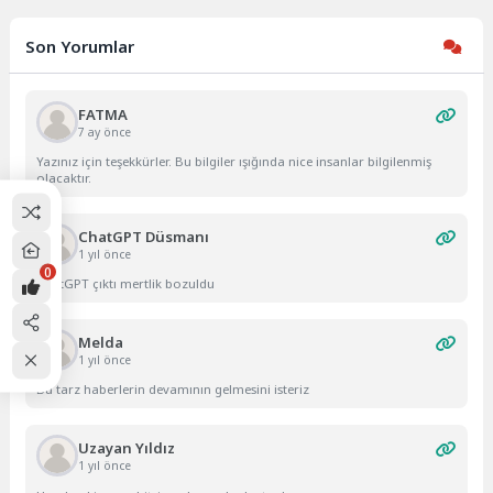
Son Yorumlar
FATMA
7 ay önce
Yazınız için teşekkürler. Bu bilgiler ışığında nice insanlar bilgilenmiş
olacaktır.
ChatGPT Düsmanı
1 yıl önce
0
ChatGPT çıktı mertlik bozuldu
Melda
1 yıl önce
Bu tarz haberlerin devamının gelmesini isteriz
Uzayan Yıldız
1 yıl önce