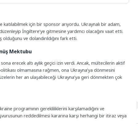
katılabilmek için bir sponsor arıyordu. Ukraynalı bir adam,
ı düzenleyip İngiltere’ye gitmesine yardımcı olacağını vaat etti.
ş olduğunu ve dolandırıldığını fark etti.
Dönüş Mektubu
ona erecek altı aylık geçici izin verdi. Ancak, mültecilerin aktif
politikası olmamasına rağmen, ona Ukrayna’ya dönmesini
Füzelerin her an ulaşabileceği Ukrayna’ya geri dönmekten çok
raine programının gerekliliklerini karşılamadığını ve
aşvurusunun reddedilmesi kararına karşı herhangi bir itiraz veya