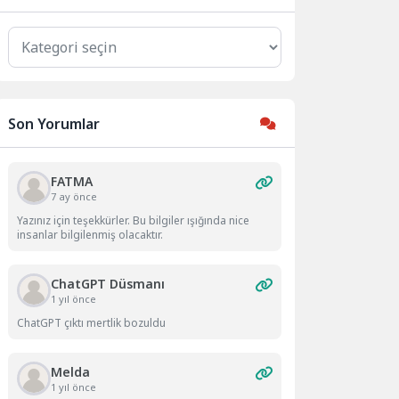
Kategoriler
Son Yorumlar
FATMA
7 ay önce
Yazınız için teşekkürler. Bu bilgiler ışığında nice
insanlar bilgilenmiş olacaktır.
ChatGPT Düsmanı
1 yıl önce
ChatGPT çıktı mertlik bozuldu
Melda
1 yıl önce