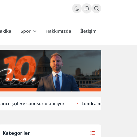
akika
Spor
Hakkımızda
İletişim
lere sponsor olabiliyor
Londra’nın eğlence hayatında yeni
Kategoriler