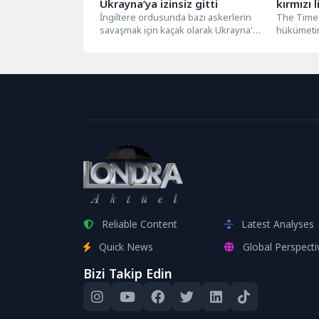
Ukrayna’ya izinsiz gitti
kırmızı 
İngiltere ordusunda bazı askerlerin
The Times
savaşmak için kaçak olarak Ukrayna'ya
hükümetin
gitmiş olabileceği iddia edildi. İngiltere
aralarında
ordusundan...
listesinde
yazdı....
Reliable Content
Latest Analyses
Quick News
Global Perspecti
Bizi Takip Edin