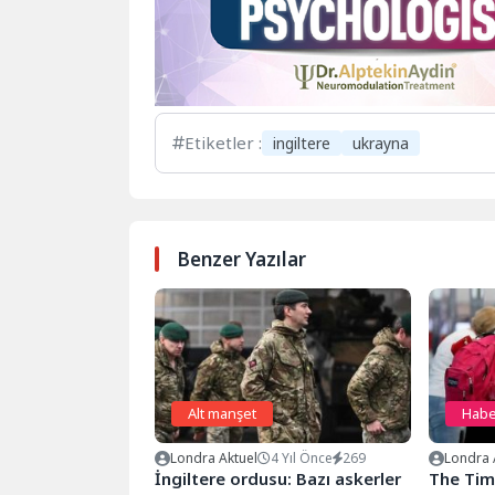
Etiketler :
ingiltere
ukrayna
Benzer Yazılar
Alt manşet
Habe
Londra Aktuel
4 Yıl Önce
269
Londra 
İngiltere ordusu: Bazı askerler
The Time