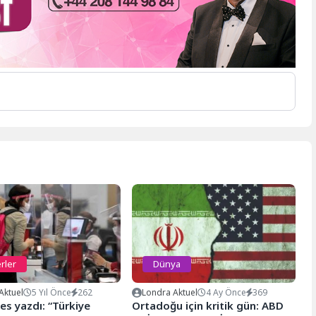
rler
Dünya
Aktuel
5 Yıl Önce
262
Londra Aktuel
4 Ay Önce
369
s yazdı: “Türkiye
Ortadoğu için kritik gün: ABD