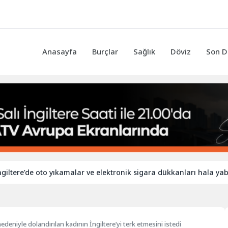
Anasayfa
Burçlar
Sağlık
Döviz
Son D
de oto yıkamalar ve elektronik sigara dükkanları hala yabancı işçi
 nedeniyle dolandırılan kadının İngiltere’yi terk etmesini istedi