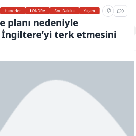
Haberler
LONDRA
Son Dakika
Yaşam
0
ize planı nedeniyle
 İngiltere’yi terk etmesini