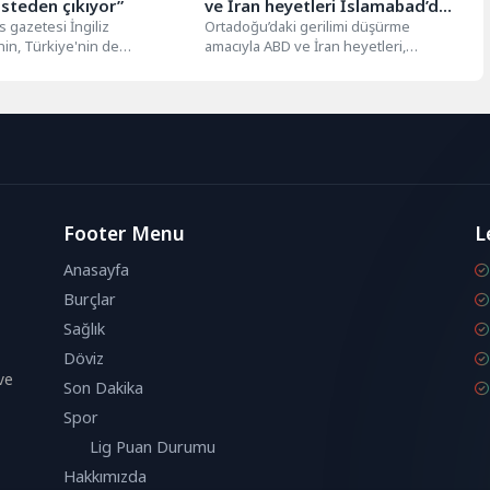
listeden çıkıyor”
ve İran heyetleri İslamabad’da
 gazetesi İngiliz
masaya oturuyor
Ortadoğu’daki gerilimi düşürme
in, Türkiye'nin de
amacıyla ABD ve İran heyetleri,
 olduğu ülkeleri kırmızı
İslamabad’da kritik müzakereler için
n çıkarmaya hazırlandığını
bir araya geliyor....
Footer Menu
L
Anasayfa
Burçlar
Sağlık
Döviz
ve
Son Dakika
Spor
Lig Puan Durumu
Hakkımızda