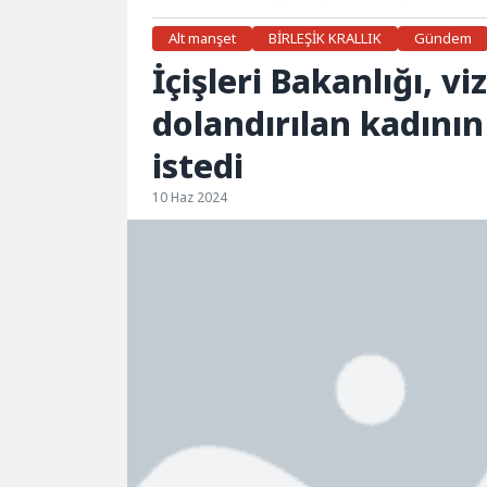
Alt manşet
BİRLEŞİK KRALLIK
Gündem
İçişleri Bakanlığı, v
dolandırılan kadının
istedi
10 Haz 2024