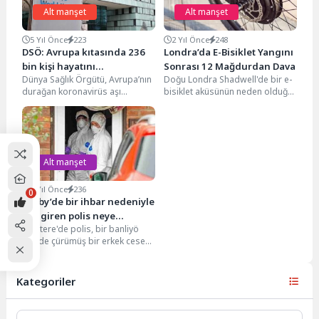
Alt manşet
Alt manşet
5 Yıl Önce
223
2 Yıl Önce
248
DSÖ: Avrupa kıtasında 236
Londra’da E-Bisiklet Yangını
bin kişi hayatını
Sonrası 12 Mağdurdan Dava
Dünya Sağlık Örgütü, Avrupa’nın
Doğu Londra Shadwell'de bir e-
kaybedebilir
durağan koronavirüs aşı
bisiklet aküsünün neden olduğu
oranları hakkında “Ciddi
yangında bir kişinin hayatını
endişelerimiz var” açıklamasında
kaybetmesinin ardından, 12...
bulundu. DSÖ...
Alt manşet
3 Yıl Önce
236
0
Derby’de bir ihbar nedeniyle
eve giren polis neye
İngiltere'de polis, bir banliyö
uğradığını şaşırdı
evinde çürümüş bir erkek cesedi
buldu. Pazartesi günü
İngiltere’nin Derby şehrinde...
Kategoriler
Kategoriler