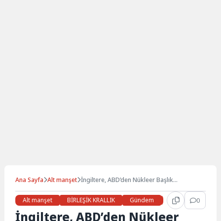
Ana Sayfa
Alt manşet
İngiltere, ABD’den Nükleer Başlık
Taşıyabilen 12 Adet F-35A Savaş Uçağı Satın
Alıyor
Alt manşet
BİRLEŞİK KRALLIK
Gündem
Haberler
0
LON
İngiltere, ABD’den Nükleer