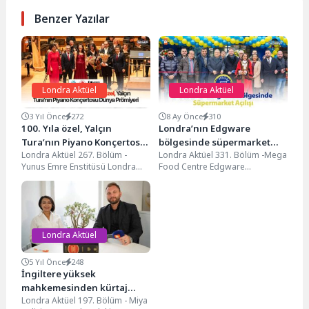
Benzer Yazılar
Londra Aktüel
Londra Aktüel
3 Yıl Önce
272
8 Ay Önce
310
100. Yıla özel, Yalçın
Londra’nın Edgware
Tura’nın Piyano Konçertosu
bölgesinde süpermarket
Londra Aktüel 267. Bölüm -
Londra Aktüel 331. Bölüm -Mega
Dünya Prömiyeri…
açılışı…
Yunus Emre Enstitüsü Londra
Food Centre Edgware
Londra’nın merkezinde, Yalçın
bölgesinde Mega Food Centre
Tura’nın Piyano Konçertosu...
isimli özel bir...
Londra Aktüel
5 Yıl Önce
248
İngiltere yüksek
mahkemesinden kürtaj
Londra Aktüel 197. Bölüm - Miya
yasasına ilişkin önemli