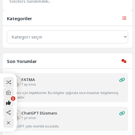
Solicitors Gündemdeki
karar
gelişmeleri yakından takip eden
Avukat Sefaret Yaman...
Kategoriler
Kategoriler
Son Yorumlar
FATMA
7 ay önce
Yazınız için teşekkürler. Bu bilgiler ışığında nice insanlar bilgilenmiş
olacaktır.
0
ChatGPT Düsmanı
1 yıl önce
ChatGPT çıktı mertlik bozuldu