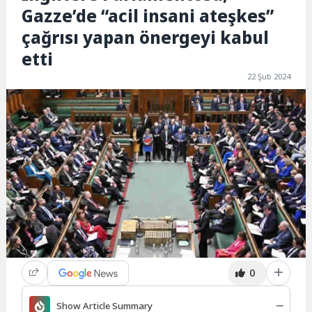
Gazze’de “acil insani ateşkes”
çağrısı yapan önergeyi kabul
etti
22 Şub 2024
0
Show Article Summary