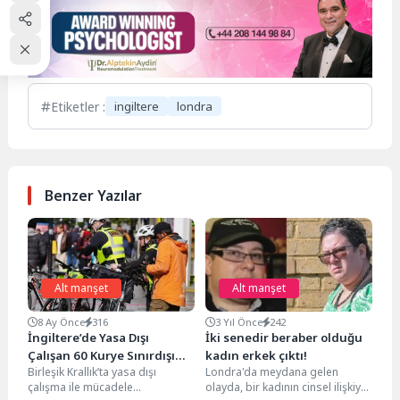
Etiketler :
ingiltere
londra
Benzer Yazılar
Alt manşet
Alt manşet
8 Ay Önce
316
3 Yıl Önce
242
İngiltere’de Yasa Dışı
İki senedir beraber olduğu
Çalışan 60 Kurye Sınırdışı
kadın erkek çıktı!
Birleşik Krallık’ta yasa dışı
Londra'da meydana gelen
Ediliyor
çalışma ile mücadele
olayda, bir kadının cinsel ilişkiye