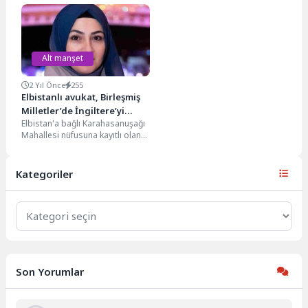
kapsamında gerçekleştirilen
girmek için yaptığı akıl almaz
operasyonlarda, teslimat
davranış yer...
sektörü hedef alındı. Kasım...
Alt manşet
2 Yıl Önce
255
Elbistanlı avukat, Birleşmiş
Milletler’de İngiltere’yi
Elbistan'a bağlı Karahasanuşağı
temsil edecek
Mahallesi nüfusuna kayıtlı olan
avukat Türkan Akbaş, Birleşmiş
Milletler Kadın Meclisi'nde
resmi...
Kategoriler
Kategoriler
Son Yorumlar