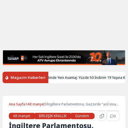
Magazin Haberleri
re’de Gençlere Tren Biletinde Yeni Avantaj: Yüzde 50 İndirim 19 Yaşına Kadar U
Ana Sayfa
Alt manşet
İngiltere Parlamentosu, Gazze’de “acil insani
ateşkes” çağrısı yapan önergeyi kabul etti
Alt manşet
BİRLEŞİK KRALLIK
Gündem
Haberler
0
LON
İngiltere Parlamentosu,