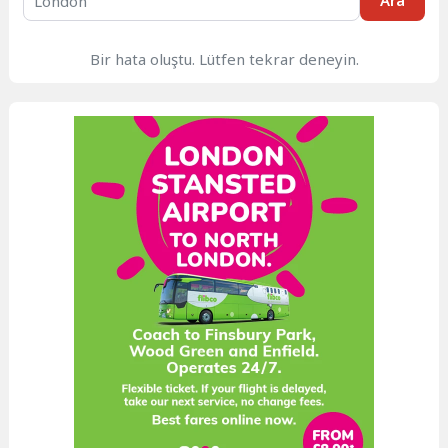
Ara
Bir hata oluştu. Lütfen tekrar deneyin.