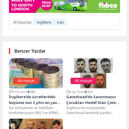
Etiketler :
ingiltere
iran
Benzer Yazılar
Alt manşet
Alt manşet
3 Yıl Önce
288
8 Ay Önce
359
İngiltere’de ücretlerdeki
Gateshead’de Savunmasız
büyüme son 2 yılın en yavaş
Çocukları Hedef Alan Çete
İşe Yerleştirme ve İstihdam
İngiltere’nin kuzeyindeki
seviyesinde
Çökertildi
Konfederasyon (REC) ve KPMG
Gateshead kentinde parkta
tarafından yapılan ankete göre,
savunmasız kız çocuklarını hedef
İngiltere`de ücret baskıları...
alan çocuk istismarı çetesine
yönelik davada...