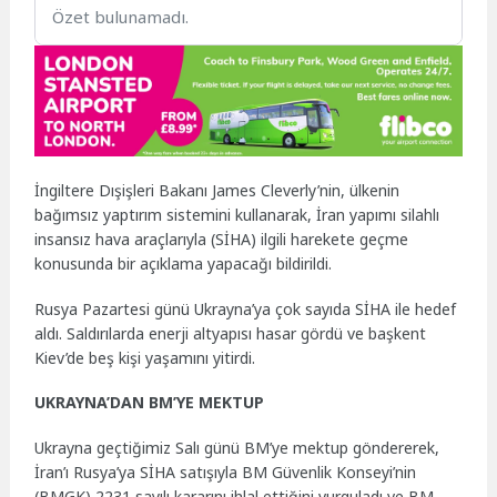
Özet bulunamadı.
İngiltere Dışişleri Bakanı James Cleverly’nin, ülkenin
bağımsız yaptırım sistemini kullanarak, İran yapımı silahlı
insansız hava araçlarıyla (SİHA) ilgili harekete geçme
konusunda bir açıklama yapacağı bildirildi.
Rusya Pazartesi günü Ukrayna’ya çok sayıda SİHA ile hedef
aldı. Saldırılarda enerji altyapısı hasar gördü ve başkent
Kiev’de beş kişi yaşamını yitirdi.
UKRAYNA’DAN BM’YE MEKTUP
Ukrayna geçtiğimiz Salı günü BM’ye mektup göndererek,
İran’ı Rusya’ya SİHA satışıyla BM Güvenlik Konseyi’nin
(BMGK) 2231 sayılı kararını ihlal ettiğini vurguladı ve BM