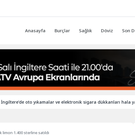
Anasayfa
Burçlar
Sağlık
Döviz
Son D
ere’de oto yıkamalar ve elektronik sigara dükkanları hala yabancı 
k limon 1.400 sterline satıldı