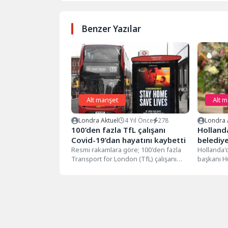
Benzer Yazılar
Alt manşet
Alt 
Londra Aktuel
4 Yıl Önce
278
Londra 
100’den fazla TfL çalışanı
Hollanda
Covid-19’dan hayatını kaybetti
belediy
Resmi rakamlara göre; 100'den fazla
başladı
Hollanda'd
Transport for London (TfL) çalışanı
başkanı H
Covid-19 nedeniyle hayatını kaybetti.
resmen gö
Hayatını...
Adanalı...