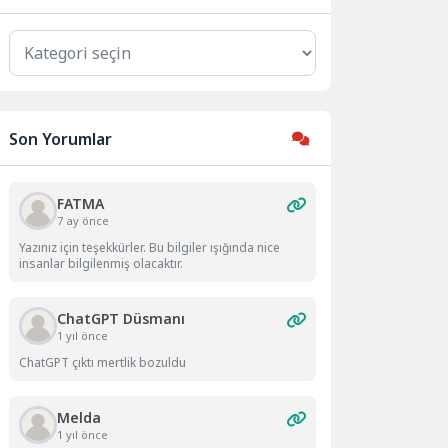
Kategoriler
Son Yorumlar
FATMA
7 ay önce
Yazınız için teşekkürler. Bu bilgiler ışığında nice
insanlar bilgilenmiş olacaktır.
ChatGPT Düsmanı
1 yıl önce
ChatGPT çıktı mertlik bozuldu
Melda
1 yıl önce