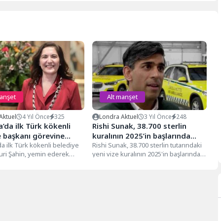
manşet
Alt manşet
Aktuel
4 Yıl Önce
325
Londra Aktuel
3 Yıl Önce
248
’da ilk Türk kökenli
Rishi Sunak, 38.700 sterlin
e başkanı görevine
kuralının 2025’in başlarında
a ilk Türk kökenli belediye
getirileceğini açıkladı
Rishi Sunak, 38.700 sterlin tutarındaki
uri Şahin, yemin ederek
yeni vize kuralının 2025'in başlarında
revine başladı. Ailesi
getirileceğini söyledi Başbakan Rishi
Sunak,...