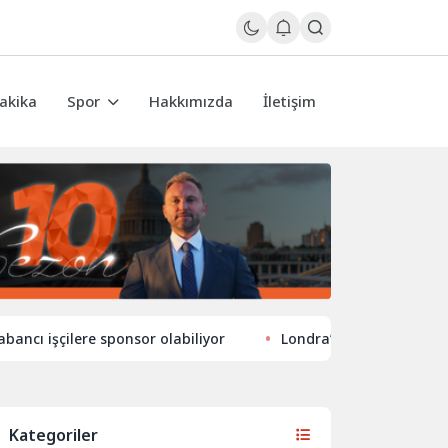
akika
Spor
Hakkımızda
İletişim
işçilere sponsor olabiliyor
Londra’nın eğlence hayatında y
Kategoriler