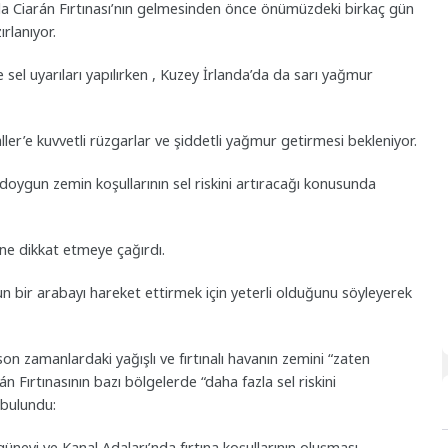
nunda Ciarán Fırtınası’nın gelmesinden önce önümüzdeki birkaç gün
rlanıyor.
e sel uyarıları yapılırken , Kuzey İrlanda’da da sarı yağmur
er’e kuvvetli rüzgarlar ve şiddetli yağmur getirmesi bekleniyor.
doygun zemin koşullarının sel riskini artıracağı konusunda
rine dikkat etmeye çağırdı.
n bir arabayı hareket ettirmek için yeterli olduğunu söyleyerek
zamanlardaki yağışlı ve fırtınalı havanın zemini “zaten
 Fırtınasının bazı bölgelerde “daha fazla sel riskini
 bulundu:
neyi ve Kanal Adaları’nda fırtına koşullarının oluşması