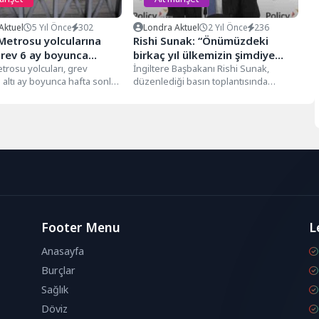
Aktuel
5 Yıl Önce
302
Londra Aktuel
2 Yıl Önce
236
Metrosu yolcularına
Rishi Sunak: “Önümüzdeki
Grev 6 ay boyunca
birkaç yıl ülkemizin şimdiye
”
trosu yolcuları, grev
kadar gördüğü en tehlikeli
İngiltere Başbakanı Rishi Sunak,
altı ay boyunca hafta sonları
düzenlediği basın toplantısında
yıllar olacak”
tlerinde "ciddi kesinti"
"Önümüzdeki birkaç yıl ülkemizin
...
şimdiye kadar gördüğü en...
Footer Menu
L
Anasayfa
Burçlar
Sağlık
Döviz