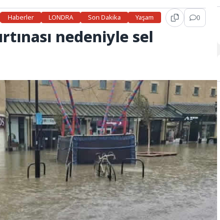
Haberler
LONDRA
Son Dakika
Yaşam
0
ırtınası nedeniyle sel