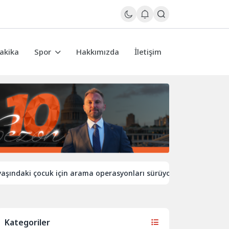
akika
Spor
Hakkımızda
İletişim
aki çocuk için arama operasyonları sürüyor
İngiltere’de sı
Kategoriler