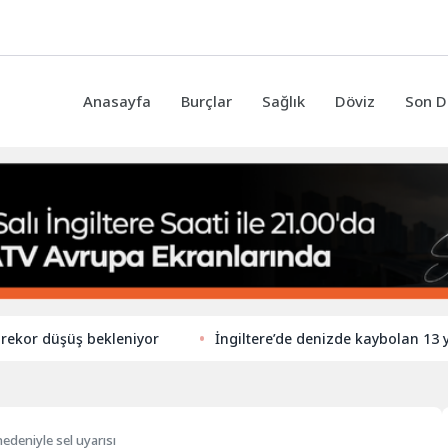
Anasayfa
Burçlar
Sağlık
Döviz
Son D
 düşüş bekleniyor
İngiltere’de denizde kaybolan 13 yaşınd
nedeniyle sel uyarısı