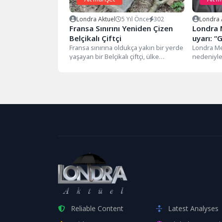
Londra Aktuel
5 Yıl Önce
302
Londra 
Fransa Sınırını Yeniden Çizen
Londra 
Belçikalı Çiftçi
uyarı: “
Fransa sınırına oldukça yakın bir yerde
sürecek
Londra Me
yaşayan bir Belçikalı çiftçi, ülke
nedeniyle 
sınırlarını ihlal ediyor ve...
gece hizme
olabileceği
Reliable Content
Latest Analyses