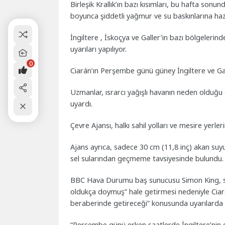
Birleşik Krallık’ın bazı kısımları, bu hafta so
boyunca şiddetli yağmur ve su baskınlarına hazı
İngiltere , İskoçya ve Galler’in bazı bölgelerind
uyarıları yapılıyor.
0
Ciarán’ın Perşembe günü güney İngiltere ve Gall
Uzmanlar, ısrarcı yağışlı havanın neden olduğu 
uyardı.
Çevre Ajansı, halkı sahil yolları ve mesire yerle
Ajans ayrıca, sadece 30 cm (11,8 inç) akan suyu
sel sularından geçmeme tavsiyesinde bulundu.
BBC Hava Durumu baş sunucusu Simon King, son 
oldukça doymuş” hale getirmesi nedeniyle Ciarán
beraberinde getireceği” konusunda uyarılarda
“Perşembe günü erken saatlerde İngiltere’nin gü