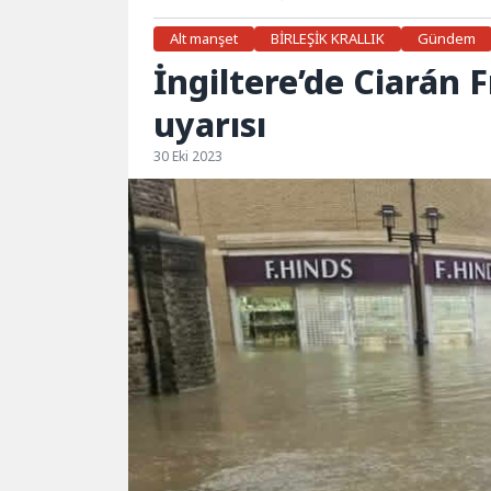
Alt manşet
BİRLEŞİK KRALLIK
Gündem
İngiltere’de Ciarán F
uyarısı
30 Eki 2023