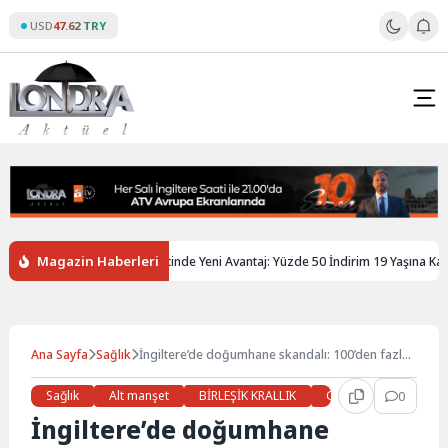
Skip
USD
47.62 TRY
to
content
Magazin Haberleri
ere’de Gençlere Tren Biletinde Yeni Avantaj: Yüzde 50 İndirim 19 Yaşına Kadar U
Ana Sayfa
Sağlık
İngiltere’de doğumhane skandalı: 100’den fazla
sağlık çalışanı NHS’ye dava açtı
Sağlık
Alt manşet
BİRLEŞİK KRALLIK
Gündem
0
Haberl
İngiltere’de doğumhane