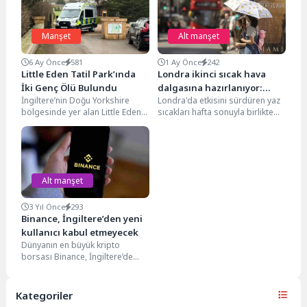
Manşet
Alt manşet
6 Ay Önce
581
1 Ay Önce
242
Little Eden Tatil Park’ında
Londra ikinci sıcak hava
İki Genç Ölü Bulundu
dalgasına hazırlanıyor:
İngiltere’nin Doğu Yorkshire
Londra'da etkisini sürdüren yaz
Hafta sonu 29 dereceyi
bölgesinde yer alan Little Eden
sıcakları hafta sonuyla birlikte
görecek
Tatil Parkı’nda 15 yaşındaki bir
yeniden güç kazanacak. Hem
kız ile...
BBC hem de...
Alt manşet
3 Yıl Önce
293
Binance, İngiltere’den yeni
kullanıcı kabul etmeyecek
Dünyanın en büyük kripto
borsası Binance, İngiltere’de
kripto piyasası denetim kuralları
doğrultusunda ülkeden yeni
kullanıcı...
Kategoriler