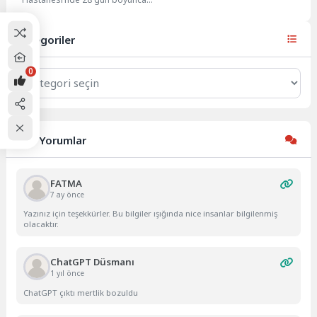
korona virüs tedavisi gören bir
hemşire, sağlık görevlilerinin...
Kategoriler
0
Kategoriler
Son Yorumlar
FATMA
7 ay önce
Yazınız için teşekkürler. Bu bilgiler ışığında nice insanlar bilgilenmiş
olacaktır.
ChatGPT Düsmanı
1 yıl önce
ChatGPT çıktı mertlik bozuldu