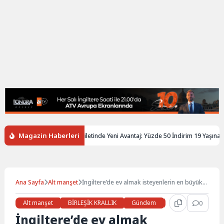
Magazin Haberleri
iltere’de Gençlere Tren Biletinde Yeni Avantaj: Yüzde 50 İndirim 19 Yaşına Kad
Ana Sayfa
Alt manşet
İngiltere’de ev almak isteyenlerin en büyük
yardımcısı: “Aile Bankası”
Alt manşet
BİRLEŞİK KRALLIK
Gündem
Haberler
0
İŞ 
İngiltere’de ev almak