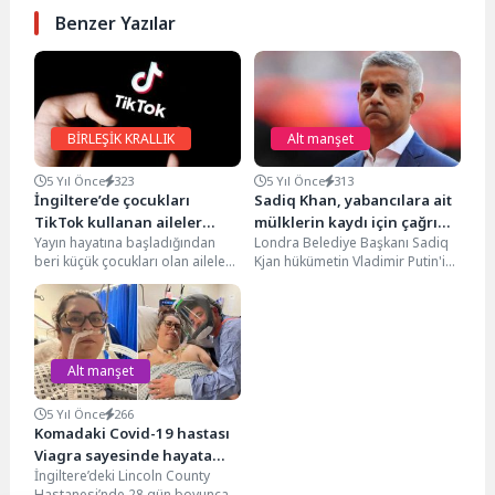
Benzer Yazılar
BİRLEŞİK KRALLIK
Alt manşet
5 Yıl Önce
323
5 Yıl Önce
313
İngiltere’de çocukları
Sadiq Khan, yabancılara ait
TikTok kullanan aileler
mülklerin kaydı için çağrıda
Yayın hayatına başladığından
Londra Belediye Başkanı Sadiq
dikkat!
bulundu
beri küçük çocukları olan aileleri
Kjan hükümetin Vladimir Putin'in
tedirgin eden sosyal medya
müttefiklerine yönelik yaptırım
uygulaması TikTok yine...
tehditleri arasında, yabancılara
ait...
Alt manşet
5 Yıl Önce
266
Komadaki Covid-19 hastası
Viagra sayesinde hayata
İngiltere’deki Lincoln County
döndü
Hastanesi’nde 28 gün boyunca