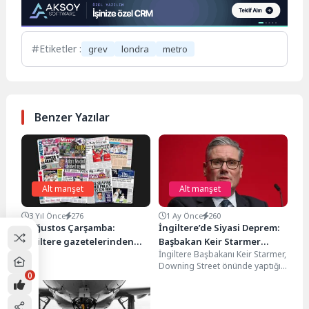
Etiketler :
grev
londra
metro
Benzer Yazılar
Alt manşet
Alt manşet
3 Yıl Önce
276
1 Ay Önce
260
2 Ağustos Çarşamba:
İngiltere’de Siyasi Deprem:
İngiltere gazetelerinden
Başbakan Keir Starmer
İngiltere Başbakanı Keir Starmer,
öne çıkan manşetler
Görevden Ayrılıyor
Downing Street önünde yaptığı
0
açıklamayla hem başbakanlık
hem de İşçi Partisi...