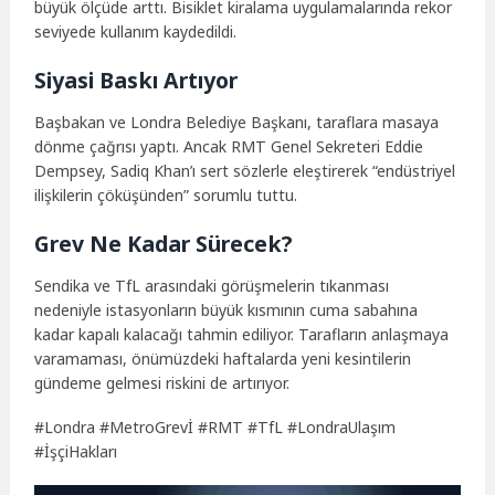
büyük ölçüde arttı. Bisiklet kiralama uygulamalarında rekor
seviyede kullanım kaydedildi.
Siyasi Baskı Artıyor
Başbakan ve Londra Belediye Başkanı, taraflara masaya
dönme çağrısı yaptı. Ancak RMT Genel Sekreteri Eddie
Dempsey, Sadiq Khan’ı sert sözlerle eleştirerek “endüstriyel
ilişkilerin çöküşünden” sorumlu tuttu.
Grev Ne Kadar Sürecek?
Sendika ve TfL arasındaki görüşmelerin tıkanması
nedeniyle istasyonların büyük kısmının cuma sabahına
kadar kapalı kalacağı tahmin ediliyor. Tarafların anlaşmaya
varamaması, önümüzdeki haftalarda yeni kesintilerin
gündeme gelmesi riskini de artırıyor.
#Londra #MetroGrevİ #RMT #TfL #LondraUlaşım
#İşçiHakları