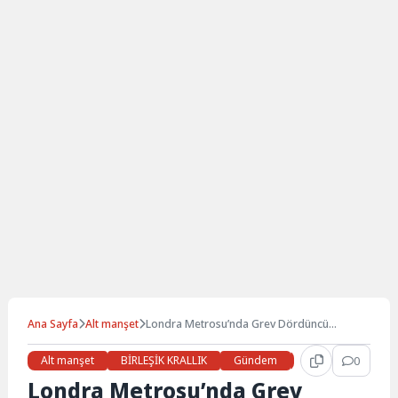
Ana Sayfa
Alt manşet
Londra Metrosu’nda Grev Dördüncü
Gününde
Alt manşet
BİRLEŞİK KRALLIK
Gündem
Haberler
0
LON
Londra Metrosu’nda Grev