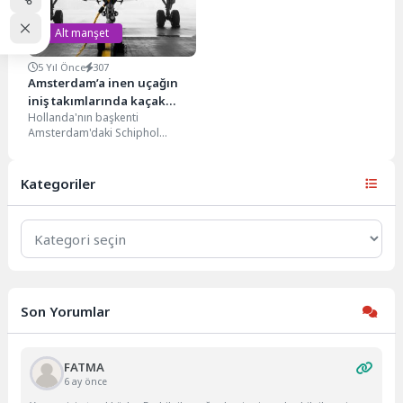
Alt manşet
5 Yıl Önce
307
Amsterdam’a inen uçağın
iniş takımlarında kaçak
Hollanda'nın başkenti
yolcu bulundu
Amsterdam'daki Schiphol
Havalimanı'na inen kargo
uçağının ön iniş takımlarında bir
kişi bulundu. Hollanda...
Kategoriler
Kategoriler
Son Yorumlar
FATMA
6 ay önce