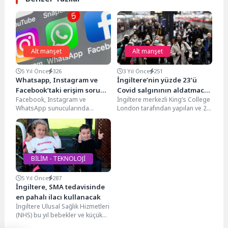
Alt manşet
Alt manşet
5 Yıl Önce
326
3 Yıl Önce
251
Whatsapp, Instagram ve
İngiltere’nin yüzde 23’ü
Facebook’taki erişim sorunu
Covid salgınının aldatmaca
Facebook, Instagram ve
İngiltere merkezli King’s College
giderildi
olduğunu düşünüyor
WhatsApp sunucularında
London tarafından yapılan ve 2
yaklaşık 6 saat süren erişim
bin 274 yetişkinin katıldığı
sorununun giderildiği açıklandı.
ankette, yüzde...
Facebook sözcüsü,...
BİLİM - TEKNOLOJİ
5 Yıl Önce
287
İngiltere, SMA tedavisinde
en pahalı ilacı kullanacak
İngiltere Ulusal Sağlık Hizmetleri
(NHS) bu yıl bebekler ve küçük
çocuklarda görülen nadir ama