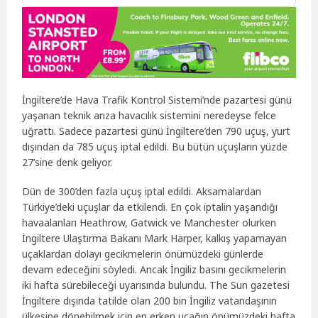
İngiltere’de Hava Trafik Kontrol Sistemi’nde pazartesi günü
yaşanan teknik arıza havacılık sistemini neredeyse felce
uğrattı. Sadece pazartesi günü İngiltere’den 790 uçuş, yurt
dışından da 785 uçuş iptal edildi. Bu bütün uçuşların yüzde
27’sine denk geliyor.
Dün de 300’den fazla uçuş iptal edildi. Aksamalardan
Türkiye’deki uçuşlar da etkilendi. En çok iptalin yaşandığı
havaalanları Heathrow, Gatwick ve Manchester olurken
İngiltere Ulaştırma Bakanı Mark Harper, kalkış yapamayan
uçaklardan dolayı gecikmelerin önümüzdeki günlerde
devam edeceğini söyledi. Ancak İngiliz basını gecikmelerin
iki hafta sürebileceği uyarısında bulundu. The Sun gazetesi
İngiltere dışında tatilde olan 200 bin İngiliz vatandaşının
ülkesine dönebilmek için en erken uçağın önümüzdeki hafta