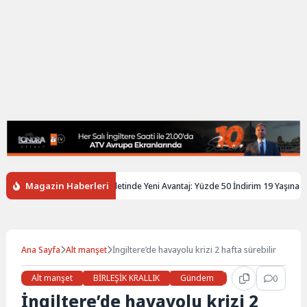
Magazin Haberleri
iltere’de Gençlere Tren Biletinde Yeni Avantaj: Yüzde 50 İndirim 19 Yaşına Kada
Ana Sayfa
Alt manşet
İngiltere’de havayolu krizi 2 hafta sürebilir
Alt manşet
BİRLEŞİK KRALLIK
Gündem
Haberler
0
LON
İngiltere’de havayolu krizi 2