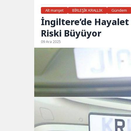
Alt manşet
BİRLEŞİK KRALLIK
Gündem
İngiltere’de Hayalet
Riski Büyüyor
09 Ara 2025