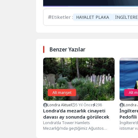
Etiketler :
HAYALET PLAKA
İNGİLTERE
Benzer Yazılar
Alt manşet
Alt 
Londra Aktuel
5 Yıl Önce
298
Londra 
Londra’da mezarlık cinayeti
İngilter
davası ay sonunda görülecek
Pedofili
Londra’da Tower Hamlets
İngiltere’
Mezarlığı’nda geçtiğimiz Ağustos
istismar v
ayında bulunan bir cesetle ilgili dava
yaşanırken