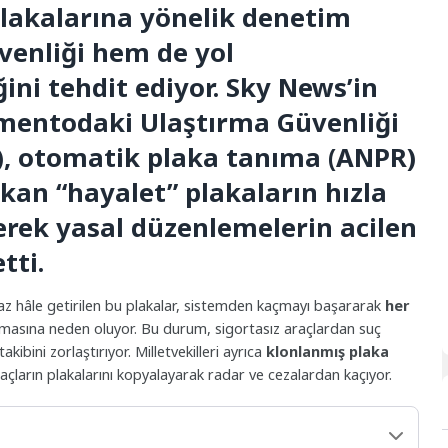
 plakalarına yönelik denetim
üvenliği hem de yol
ğini tehdit ediyor. Sky News’in
amentodaki Ulaştırma Güvenliği
, otomatik plaka tanıma (ANPR)
akan “hayalet” plakaların hızla
erek yasal düzenlemelerin acilen
tti.
az hâle getirilen bu plakalar, sistemden kaçmayı başararak
her
asına neden oluyor. Bu durum, sigortasız araçlardan suç
kibini zorlaştırıyor. Milletvekilleri ayrıca
klonlanmış plaka
 araçların plakalarını kopyalayarak radar ve cezalardan kaçıyor.