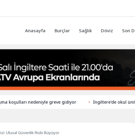
Anasayfa
Burçlar
Sağlık
Döviz
Son D
lları nedeniyle greve gidiyor
İngiltere’de okul üniforması 
rizi: Ulusal Güvenlik Riski Büyüyor