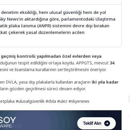
ik denetim eksikliği, hem ulusal güvenliği hem de yol
r. Sky News’in aktardığına göre, parlamentodaki Ulaştırma
tik plaka tanıma (ANPR) sistemini devre dışı bırakan
ikkat çekerek yasal düzenlemelerin acilen
n
geçmiş kontrolü yapılmadan özel evlerden veya
ı olduğunun tespit edildiğini ortaya koydu. APPGTS, mevcut
34
ini ve lisanslama kurallarının sertleştirilmesini öneriyor.
en DVLA, yasa dışı plakalarla kullanılan araçların
iki yıla kadar
artların gözden geçirilmesi süreci devam ediyor.
aletplaka #ulusalgüvenlik #dvla #ulez #skyenews