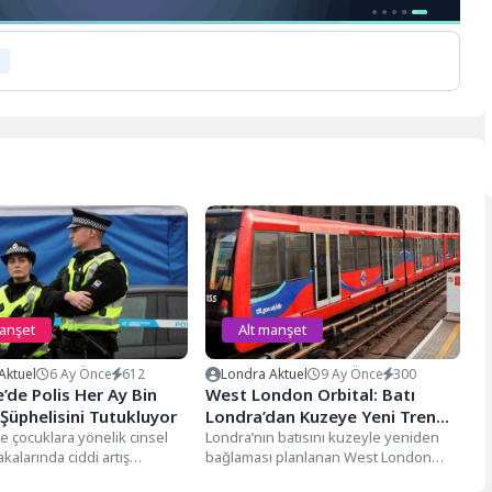
manşet
Alt manşet
Aktuel
6 Ay Önce
612
Londra Aktuel
9 Ay Önce
300
e’de Polis Her Ay Bin
West London Orbital: Batı
 Şüphelisini Tutukluyor
Londra’dan Kuzeye Yeni Tren
de çocuklara yönelik cinsel
Hattı
Londra’nın batısını kuzeyle yeniden
akalarında ciddi artış
bağlaması planlanan West London
, polis güçlerinin her ay
Orbital (WLO), az kullanılan demiryolu