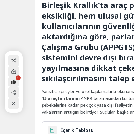
Birleşik Krallık’ta araç
eksikliği, hem ulusal g
kullanıcılarının güvenli
aktardığına göre, parl
Çalışma Grubu (APPGTS)
sistemini devre dışı bır
yayılmasına dikkat çek
sıkılaştırılmasını talep e
0
Yansıtıcı spreyler ve özel kaplamalarla okunam
15 araçtan birinin
ANPR taramasından kurtulm
şebekelerine kadar pek çok yasa dışı faaliyetin ta
vakalarının arttığını belirtiyor. Suçlular, başka
İçerik Tablosu