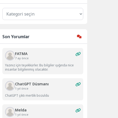
Kategoriler
Son Yorumlar
FATMA
7 ay önce
Yazınız için teşekkürler. Bu bilgiler ışığında nice
insanlar bilgilenmiş olacaktır.
ChatGPT Düsmanı
1 yıl önce
ChatGPT çıktı mertlik bozuldu
Melda
1 yıl önce