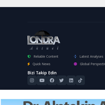
ay sonunda görülecek....
ortalama 1
Reliable Content
Latest Analyses
Quick News
Global Perspecti
Bizi Takip Edin