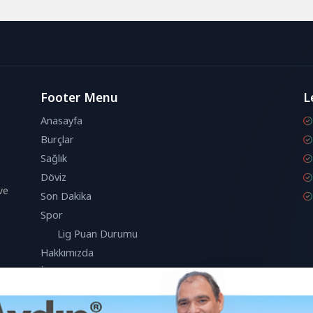
.000...
hatlarını dört...
Footer Menu
L
Anasayfa
Burçlar
Sağlık
Döviz
ve
Son Dakika
Spor
Lig Puan Durumu
Hakkımızda
İletişim