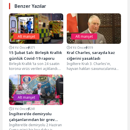
Benzer Yazılar
Alt manşet
Alt manşet
4 Yıl Önce
371
4 Yıl Önce
319
15 Şubat Salı: Birleşik Krallık
Kral Charles, sarayda kaz
günlük Covid-19 raporu
ciğerini yasakladı
Birleşik Krallık ’ta son 24 saatin
İngiltere Kralı 3. Charles'ın,
korona virüs verileri açıklandı.
hayvan hakları savunucularına
Hükümetin açıkladığı resmi
gönderdiği bir mektupta, kaz
verilere göre;...
ciğerinin artık hiçbir kraliyet...
Alt manşet
3 Yıl Önce
241
İngiltere’de demiryolu
çalışanlarından bir grev
İngiltere’de demiryolu 2 Haziran
daha
Cuma günü bir kez daha iş