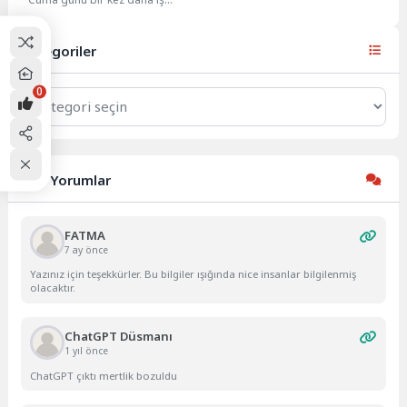
bıraktı. RMT sendikasında
örgütlü işçilerin...
Kategoriler
0
Kategoriler
Son Yorumlar
FATMA
7 ay önce
Yazınız için teşekkürler. Bu bilgiler ışığında nice insanlar bilgilenmiş
olacaktır.
ChatGPT Düsmanı
1 yıl önce
ChatGPT çıktı mertlik bozuldu