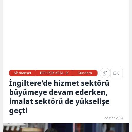
Alt manşet
BİRLEŞİK KRALLIK
Gündem
Haberler
0
LON
İngiltere’de hizmet sektörü
büyümeye devam ederken,
imalat sektörü de yükselişe
geçti
22 Mar 2024