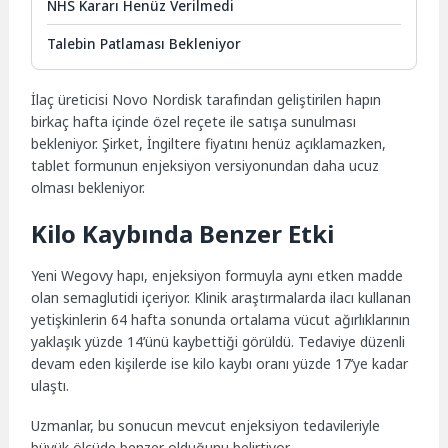
NHS Kararı Henüz Verilmedi
Talebin Patlaması Bekleniyor
İlaç üreticisi Novo Nordisk tarafından geliştirilen hapın
birkaç hafta içinde özel reçete ile satışa sunulması
bekleniyor. Şirket, İngiltere fiyatını henüz açıklamazken,
tablet formunun enjeksiyon versiyonundan daha ucuz
olması bekleniyor.
Kilo Kaybında Benzer Etki
Yeni Wegovy hapı, enjeksiyon formuyla aynı etken madde
olan semaglutidi içeriyor. Klinik araştırmalarda ilacı kullanan
yetişkinlerin 64 hafta sonunda ortalama vücut ağırlıklarının
yaklaşık yüzde 14’ünü kaybettiği görüldü. Tedaviye düzenli
devam eden kişilerde ise kilo kaybı oranı yüzde 17’ye kadar
ulaştı.
Uzmanlar, bu sonucun mevcut enjeksiyon tedavileriyle
büyük ölçüde benzer olduğunu belirtiyor.