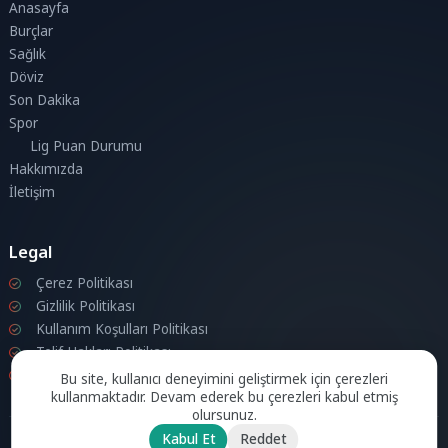
Anasayfa
Burçlar
Sağlık
Döviz
Son Dakika
Spor
Lig Puan Durumu
Hakkımızda
İletişim
Legal
Çerez Politikası
Gizlilik Politikası
Kullanım Koşulları Politikası
Telif Hakları Politikası
İletişim
Bu site, kullanıcı deneyimini geliştirmek için çerezleri
kullanmaktadır. Devam ederek bu çerezleri kabul etmiş
olursunuz.
Kabul Et
Reddet