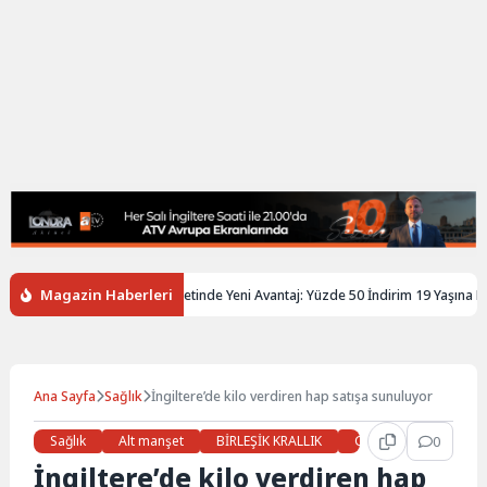
Magazin Haberleri
tere’de Gençlere Tren Biletinde Yeni Avantaj: Yüzde 50 İndirim 19 Yaşına Kadar 
Ana Sayfa
Sağlık
İngiltere’de kilo verdiren hap satışa sunuluyor
Sağlık
Alt manşet
BİRLEŞİK KRALLIK
Gündem
0
Haberl
İngiltere’de kilo verdiren hap