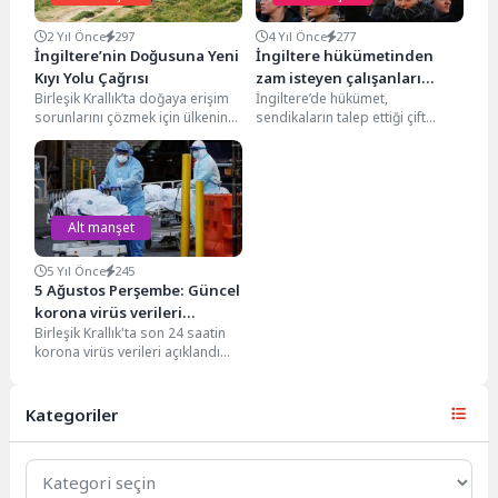
2 Yıl Önce
297
4 Yıl Önce
277
İngiltere’nin Doğusuna Yeni
İngiltere hükümetinden
Kıyı Yolu Çağrısı
zam isteyen çalışanları
Birleşik Krallık’ta doğaya erişim
İngiltere’de hükümet,
üzecek açıklama
sorunlarını çözmek için ülkenin
sendikaların talep ettiği çift
doğusuna yeni bir kıyı yolu
haneli maaş zammı talebine
oluşturulması çağrısı...
yönelik çalışma olmadığını
bildirdi. Başbakanlık...
Alt manşet
5 Yıl Önce
245
5 Ağustos Perşembe: Güncel
korona virüs verileri
Birleşik Krallık'ta son 24 saatin
açıklandı
korona virüs verileri açıklandı
İngiltere Sağlık Bakanlığı
tarafından yapılan açıklamada,...
Kategoriler
Kategoriler