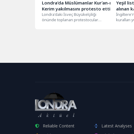
Londra’da Müslümanlar Kur’an-ı
Yeşil lis
Kerim yakılmasını protesto etti
alınan k
Londra'daki İsveç Büyükelçiliği
İngiltere
önünde toplanan protestocular
kuralları 
Müslüman karşıtı (İslamofobik) eylemi
ve Danima
kınayan pankartlar taşıdı ve sloganlar...
eden...
Reliable Content
Latest Analyses