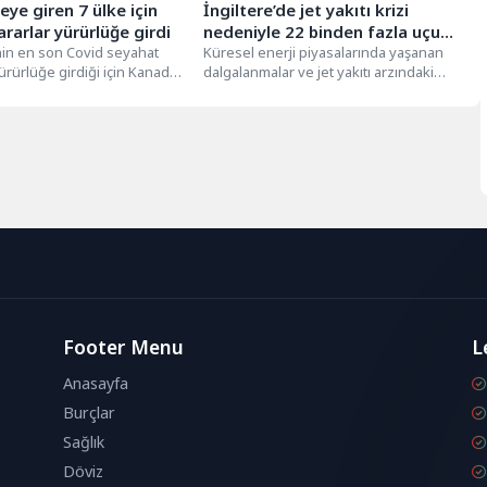
teye giren 7 ülke için
İngiltere’de jet yakıtı krizi
ararlar yürürlüğe girdi
nedeniyle 22 binden fazla uçuş
'nin en son Covid seyahat
iptal edildi
Küresel enerji piyasalarında yaşanan
yürürlüğe girdiği için Kanada
dalgalanmalar ve jet yakıtı arzındaki
rka'dan İngiltere'ye seyahat
sıkıntılar, Avrupa havacılık sektöründe
ciddi krize...
Footer Menu
L
Anasayfa
Burçlar
Sağlık
Döviz