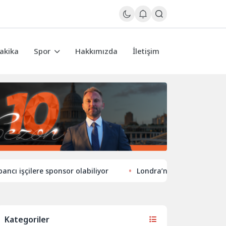
akika
Spor
Hakkımızda
İletişim
ilere sponsor olabiliyor
Londra’nın eğlence hayatında yen
Kategoriler