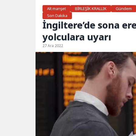
Alt manşet
BİRLEŞİK KRALLIK
Gündem
Son Dakika
İngiltere’de sona er
yolculara uyarı
27 Ara 2022