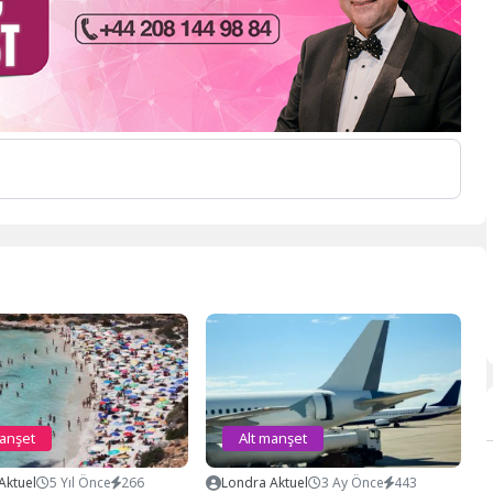
manşet
Alt manşet
Aktuel
5 Yıl Önce
266
Londra Aktuel
3 Ay Önce
443