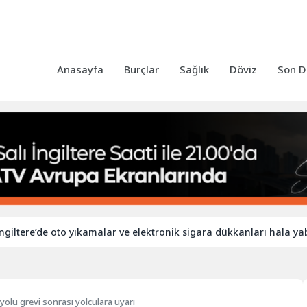
Anasayfa
Burçlar
Sağlık
Döviz
Son D
’de oto yıkamalar ve elektronik sigara dükkanları hala yabancı işç
yolu grevi sonrası yolculara uyarı