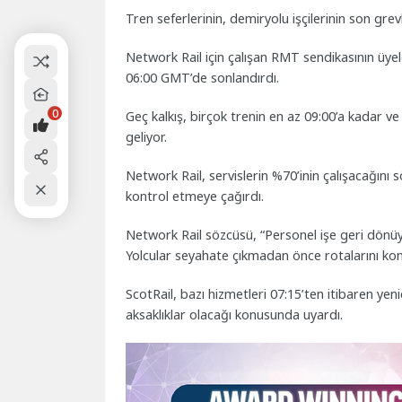
Tren seferlerinin, demiryolu işçilerinin son gre
Network Rail için çalışan RMT sendikasının üyel
06:00 GMT’de sonlandırdı.
0
Geç kalkış, birçok trenin en az 09:00’a kadar 
geliyor.
Network Rail, servislerin %70’inin çalışacağını s
kontrol etmeye çağırdı.
Network Rail sözcüsü, “Personel işe geri dönüy
Yolcular seyahate çıkmadan önce rotalarını kon
ScotRail, bazı hizmetleri 07:15’ten itibaren y
aksaklıklar olacağı konusunda uyardı.