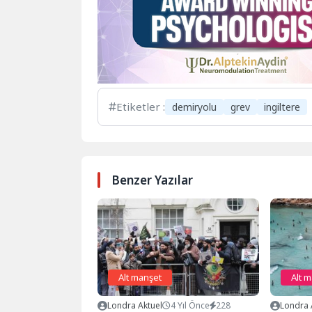
Etiketler :
demiryolu
grev
ingiltere
Benzer Yazılar
Alt manşet
Alt 
Londra Aktuel
4 Yıl Önce
228
Londra 