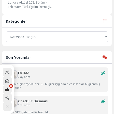
Londra Aktüel 208. Bölüm -
Leicester Türk Eğitim Derneği
Leicester ve çevresinde yaşayan
Türk Toplumu...
Kategoriler
Kategoriler
Son Yorumlar
FATMA
7 ay önce
Yazınız için teşekkürler. Bu bilgiler ışığında nice insanlar bilgilenmiş
0
olacaktır.
ChatGPT Düsmanı
1 yıl önce
ChatGPT çıktı mertlik bozuldu