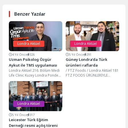
Benzer Yazılar
Londra Aktüel
Londra Aktüel
4 Yıl Önce
326
5 Yıl Önce
291
Uzman Psikolog Özgür
Güney Londra’da Türk
Aykut ile TMS uygulaması
ürünleri raflarda
Londra Aktüel 216. Bölüm Medi
/ FTZ Foods / Londra Aktüel 181
Life Clinic Kuzey Londra Ponders
FTZ FOODS ÜRÜNLERİYLE
End Bölgesinde, Uzman
MEMLEKETTEN ALIŞIK
Psikolog Özgür...
OLDUĞUMUZ LEZZETLERİ
İNGİLTERE’DE...
Londra Aktüel
5 Yıl Önce
317
Leicester Türk Eğitim
Derneği resmi açılış töreni