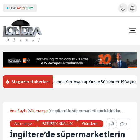
Skip
USD
47.62 TRY
to
content
Magazin Haberleri
ltere’de Gençlere Tren Biletinde Yeni Avantaj: Yüzde 50 İndirim 19 Yaşına Kada
Ana Sayfa
Alt manşet
İngiltere’de süpermarketlerin kârlılıkları
yakın takibe alındı
Alt manşet
BİRLEŞİK KRALLIK
Gündem
Haberler
0
LON
İngiltere’de süpermarketlerin