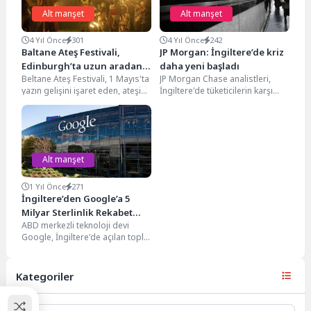
Alt manşet
Alt manşet
4 Yıl Önce
301
4 Yıl Önce
242
Baltane Ateş Festivali,
JP Morgan: İngiltere’de kriz
Edinburgh’ta uzun aradan
daha yeni başladı
Beltane Ateş Festivali, 1 Mayıs'ta
JP Morgan Chase analistleri,
sonra tekrar kutlandı
yazın gelişini işaret eden, ateşin,
İngiltere'de tüketicilerin karşı
yeni yaşamın ve saflığın
karşıya oldukları yaşam maliyeti
kutlandığı...
krizinin daha yeni başladığını...
Alt manşet
1 Yıl Önce
271
İngiltere’den Google’a 5
Milyar Sterlinlik Rekabet
ABD merkezli teknoloji devi
Davası
Google, İngiltere'de açılan toplu
bir davayla 5 milyar sterlinlik
tazminatla karşı...
Kategoriler
Kategoriler