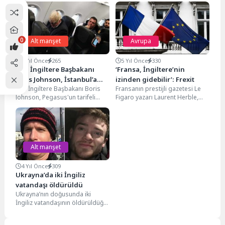
0
Alt manşet
Avrupa
4 Yıl Önce
265
5 Yıl Önce
330
Eski İngiltere Başbakanı
‘Fransa, İngiltere’nin
Boris Johnson, İstanbul’a
izinden gidebilir’: Frexit
Eski İngiltere Başbakanı Boris
Fransanın prestijli gazetesi Le
ekonomi sınıfında uçtu
Johnson, Pegasus'un tarifeli
Figaro yazarı Laurent Herble,
seferiyle İstanbul'a geldi.
corona virüsü sürecinde Avrupa
Johnson'ın İstanbul yolculuğuna
Birliği'nin (AB) yetersiz...
dair bir...
Alt manşet
4 Yıl Önce
309
Ukrayna’da iki İngiliz
vatandaşı öldürüldü
Ukrayna’nın doğusunda iki
İngiliz vatandaşının öldürüldüğü
bildirildi. Bir süredir kayıp olan
47 yaşındaki Andrew Bagshaw...