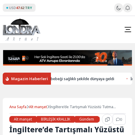
Skip
USD
47.62 TRY
to
content
Magazin Haberleri
an düşerek ölen annenin bebeği sağlıklı şekilde dünyaya geldi
İngilter
Ana Sayfa
Alt manşet
İngiltere’de Tartışmalı Yüzüstü Tutma
Yöntemi Akıl Sağlığı Hastalarında Hâlâ
Kullanılıyor
Alt manşet
BİRLEŞİK KRALLIK
Gündem
Haberler
0
LON
İngiltere’de Tartışmalı Yüzüstü