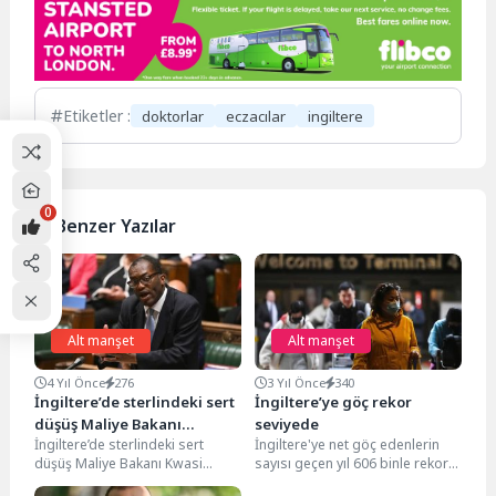
Etiketler :
doktorlar
eczacılar
ingiltere
0
Benzer Yazılar
Alt manşet
Alt manşet
4 Yıl Önce
276
3 Yıl Önce
340
İngiltere’de sterlindeki sert
İngiltere’ye göç rekor
düşüş Maliye Bakanı
seviyede
İngiltere’de sterlindeki sert
İngiltere'ye net göç edenlerin
Kwarteng’i hedef tahtasına
düşüş Maliye Bakanı Kwasi
sayısı geçen yıl 606 binle rekor
oturttu
Kwarteng’i hedef tahtasına
seviyeye ulaştı. Rakamların “çok