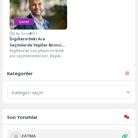
oturttu. Muhalefetteki siyasiler
yüksek”...
bazı milyarder...
Genel
5 Ay Önce
517
İngiltere’deki Ara
Seçimlerde Yeşiller Birinci
İngiltere’de son yılların en kritik
Çıktı, İşçi Partisi
ara seçimlerinden biri, Büyük
Üçüncülüğe Geriledi
Manchester bölgesindeki
Gorton ve Denton seçim...
Kategoriler
Kategoriler
Son Yorumlar
FATMA