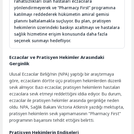
rahatsızlıkları olan hastaları eczacılara
yönlendirmeyerek ve “Pharmacy First” programına
katılmayı reddederek hükümetin amiral gemisi
planını baltalamakla suçluyor. Bu plan, pratisyen
hekimlerin üzerindeki baskıyı azaltmayı ve hastalara
sağlık hizmetine erişim konusunda daha fazla
seçenek sunmayı hedefliyor.
Eczacılar ve Pratisyen Hekimler Arasındaki
Gerginlik
Ulusal Eczacılar Birliği’nin (NPA) yaptığı bir araştırmaya
göre, eczacıların dörtte üçü pratisyen hekimlerden düzenli
sevk almıyor. Bazı eczacılar, pratisyen hekimlerin hastaları
eczacılara sevk etmeyi reddettiğini iddia ediyor. Bu durum,
eczacılar ile pratisyen hekimler arasında gerginliğe neden
oldu. NPA, Sağlık Bakanı Victoria Atkins’e yazdığı mektupta,
pratisyen hekimlerin sevk yapmamasının “Pharmacy First”
programının başarısını tehdit ettiğini belirtti.
Pratisyen Hekimlerin Endişeleri