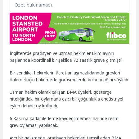
Özet bulunamadı.
İngiltere’de pratisyen ve uzman hekimler Ekim ayının
başlarında koordineli bir şekilde 72 saatlik greve gitmişti.
Bir sendika, hekimlerin ücret anlaşmazlıklarında grevleri
önlemek için hükümetle görüşmelerde bulunacağını söyledi.
Uzman hekim olarak çalışan BMA üyeleri, gösterge
niteliğindeki bir oylamada ezici bir çoğunlukla endüstriyel
eylem lehine oy kullandı.
6 Kasım’a kadar ilerleme kaydedilmemesi halinde resmi
grev oylaması yapılacak.
Ayrı bir gelişmede, pratisyen hekimleri temsil eden BMA