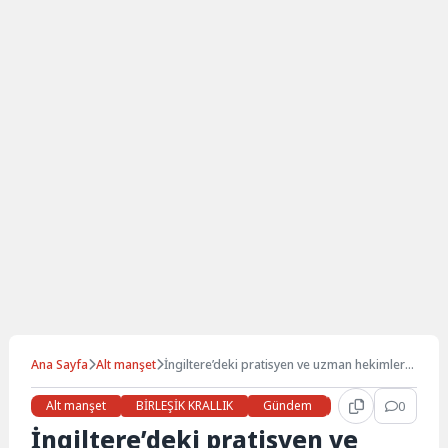
Ana Sayfa
Alt manşet
İngiltere’deki pratisyen ve uzman hekimler
hükümetle grev görüşmeleri yapacak
Alt manşet
BİRLEŞİK KRALLIK
Gündem
Haberler
0
LON
İngiltere’deki pratisyen ve