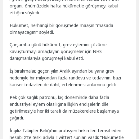
organı, önümüzdeki hafta hükümetle görüşmeyi kabul
ettiğini söyledi.
Hükümet, herhangi bir görüşmede maaşın “masada
olmayacağını” söyledi.
Çarşamba günü hükümet, grev eylemini çözüme
kavuşturmayı amaçlayan görüşmeler için NHS
danışmanlarıyla görüşmeyi kabul etti.
İş bırakmalar, geçen yılın Aralık ayından bu yana grev
nedeniyle bir milyondan fazla randevu ve tedavinin, bazı
kanser tedavileri de dahil, ertelenmesi anlamına geldi.
Pek çok sağlık patronu, kış döneminde daha fazla
endüstriyel eylem olasılığına ilişkin endişelerin dile
getirilmesiyle her iki tarafı da müzakerelere başlamaya
çağırdı.
İngiliz Tabipler Birliği’nin pratisyen hekimleri temsil eden
hesabı X’te (eski adıyla Twitter) şunları yazdı: “Hükümetle