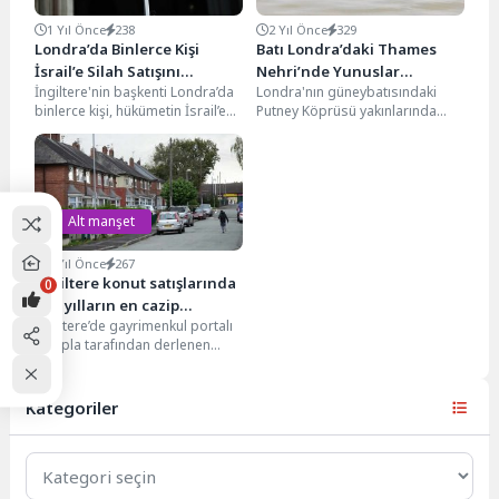
1 Yıl Önce
238
2 Yıl Önce
329
Londra’da Binlerce Kişi
Batı Londra’daki Thames
İsrail’e Silah Satışını
Nehri’nde Yunuslar
İngiltere'nin başkenti Londra’da
Londra'nın güneybatısındaki
Protesto Etti
Görüldü
binlerce kişi, hükümetin İsrail’e
Putney Köprüsü yakınlarında
silah satışını durdurması
görülen bir yunus için yardım
talebiyle protesto gösterisi
kuruluşları, vatandaşlardan
düzenledi. Göstericiler,...
yunuslardan uzak durmalarını...
Alt manşet
3 Yıl Önce
267
İngiltere konut satışlarında
0
son yılların en cazip
İngiltere’de gayrimenkul portalı
indirimleri
Zoopla tarafından derlenen
verilere göre, konut satıcıları
satışı gerçekleştirebilmek için
talep ettikleri...
Kategoriler
Kategoriler