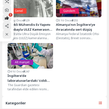
Genel
Gündem
0
6 Ay Önce
529
5 Yıl Önce
255
Emekli Mühendis Ev Yapımı
Almanya’nın İngiltere’ye
Bombayla ULEZ Kamerasını
ihracatında sert düşüş
Londra’da Ultra Düşük Emisyon
Almanya Federal İstatistik Ofisi
Havaya Uçurdu
Bölgesi (ULEZ) kameralarına
(Destatis), Brexit sonrası
yönelik saldırılarla ilgili davada
Almanya’nın İngiltere’ye
kamuoyunu yakından
ihracatına ilişkin ocak ayı öncü
ilgilendiren bir...
verilerini...
Alt manşet
4 Yıl Önce
247
İngiltere’de
laboratuvarlardaki ‘ciddi
The Guardian gazetesi
kazalar’ personeli korona
tarafından elde edilen resmi
virüse maruz bıraktı
raporlara göre, İngiltere’deki
laboratuvarlar, hastaneler ve
korona virüs...
Kategoriler