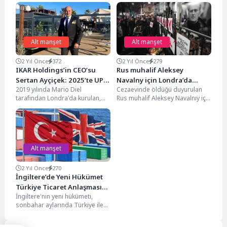
Alt manşet
Alt manşet
2 Yıl Önce
372
2 Yıl Önce
279
IKAR Holdings’in CEO’su
Rus muhalif Aleksey
Sertan Ayçiçek: 2025’te UPT
Navalny için Londra’da
2019 yılında Mario Diel
Cezaevinde öldüğü duyurulan
Kalıcı Zirve Yapacak
anma programı düzenlendi
tarafından Londra'da kurulan,
Rus muhalif Aleksey Navalnıy için
çok katmanlı bir şirketler
Rusya'nın Londra Büyükelçiliği
topluluğu olan IKAR
önünde anma programı
Holdings'in...
yapıldı....
Alt manşet
2 Yıl Önce
270
İngiltere’de Yeni Hükümet
Türkiye Ticaret Anlaşması
İngiltere'nin yeni hükümeti,
Görüşmelerine Hazırlanıyor
sonbahar aylarında Türkiye ile
serbest ticaret anlaşması (STA)
müzakerelerine başlamayı