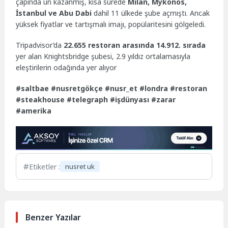
çapında ün kazanmış, kısa sürede
Milan, Mykonos,
İstanbul ve Abu Dabi
dahil 11 ülkede şube açmıştı. Ancak
yüksek fiyatlar ve tartışmalı imajı, popülaritesini gölgeledi.
Tripadvisor’da
22.655 restoran arasında 14.912. sırada
yer alan Knightsbridge şubesi, 2.9 yıldız ortalamasıyla
eleştirilerin odağında yer alıyor
#saltbae #nusretgökçe #nusr_et #londra #restoran
#steakhouse #telegraph #işdünyası #zarar
#amerika
Etiketler :
nusret uk
Benzer Yazılar