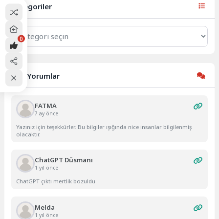
planlıyor. Ticaret...
Kategoriler
Kategoriler
0
Son Yorumlar
FATMA
7 ay önce
Yazınız için teşekkürler. Bu bilgiler ışığında nice insanlar bilgilenmiş
olacaktır.
ChatGPT Düsmanı
1 yıl önce
ChatGPT çıktı mertlik bozuldu
Melda
1 yıl önce