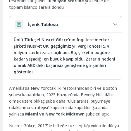
restoranı satışlarını
10 milyon sterline
yükseltse de,
toplam bilanço zarara döndü.
İçerik Tablosu
Ünlü Türk şef Nusret Gökçe’nin İngiltere merkezli
şirketi Nusr-et UK, geçtiğimiz yıl vergi öncesi 5,4
milyon sterlin zarar açıkladı. Bu, şirketin bugüne
kadar yaşadığı en büyük kayıp oldu. Zararın nedeni
olarak ABD’deki başarısız genişleme girişimleri
gösterildi.
Amerika’da New York’taki iki restoranından biri ve Boston
şubesi kapatılırken, 2025 Haziran’ında Beverly Hills dâhil
olmak üzere birkaç şube daha “uluslararası büyümeye
odaklanma stratejisi” kapsamında kapatıldı. Şu anda
yalnızca
Miami ve New York Midtown
şubeleri açık.
Nusret Gökçe, 2017’de bifteğe tuz serptiği video ile dünya