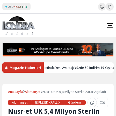
Skip
USD
47.62 TRY
to
content
Magazin Haberleri
giltere’de Gençlere Tren Biletinde Yeni Avantaj: Yüzde 50 İndirim 19 Yaşına Kad
Ana Sayfa
Alt manşet
Nusr-et UK 5,4 Milyon Sterlin Zarar Açıkladı
Alt manşet
BİRLEŞİK KRALLIK
Gündem
Haberler
0
İŞ 
Nusr-et UK 5,4 Milyon Sterlin