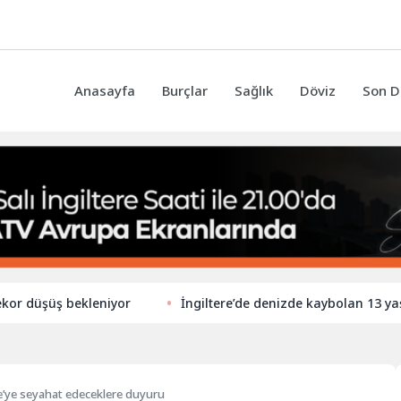
Anasayfa
Burçlar
Sağlık
Döviz
Son D
ş bekleniyor
İngiltere’de denizde kaybolan 13 yaşındaki 
ye’ye seyahat edeceklere duyuru