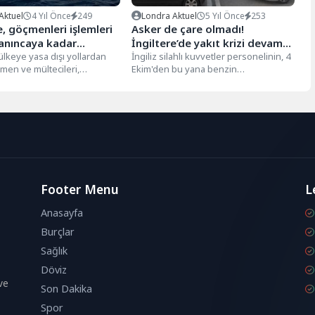
Aktuel
4 Yıl Önce
249
Londra Aktuel
5 Yıl Önce
253
e, göçmenleri işlemleri
Asker de çare olmadı!
nıncaya kadar
İngiltere’de yakıt krizi devam
ya göndermeyi
 ülkeye yasa dışı yollardan
ediyor
İngiliz silahlı kuvvetler personelinin, 4
men ve mültecileri,
Ekim'den bu yana benzin
r
' tamamlanıncaya kadar
istasyonlarına akaryakıt taşımaya
 göndermeyi planlıyor....
başlamasına rağmen,
istasyonlarındaki...
Footer Menu
L
Anasayfa
Burçlar
Sağlık
Döviz
ve
Son Dakika
Spor