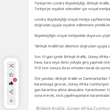
Türkiye’nin Londra Büyükelçiliği, Birleşik Kral
Türkiye’ye seyahat edecekler için sosyal medy
Londra Büyükelçiliği sosyal medya sayfalarında 
doğrudan uçuşla seyahat edilmesine yönelik kısı
Büyükelçiliğin sosyal medyadaki duyurusu şöyle
“Birleşik Krallık’tan ülkemize doğrudan uçuşla
Son 10 gün içinde Birleşik Krallık, Güney Afrik
hava, kara veya deniz yoluyla giriş yapmak iste
PCR test sonucu ibraz etmeleri kuralı da sürme
Öte yandan, Birleşik Krallık ve Danimarka’dan T
0
karantinaya girecek, Güney Afrika Cumhuriyeti ve
gün karantina altına alınacaktır. Karantinanın 1
sona erecek, testi yapılmayanların karantinala