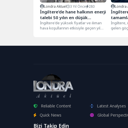
Londra Aktuel
3 Yıl Önce
280
Londra 
İngiltere’de hane halkının enerji
İngilter
talebi 50 yılın en düşük
tamamla
seviyesinde
İngiltere'de yüksek fiyatlar ve ılıman
Ruanda’
İngiltere,
hava koşullarının etkisiyle geçen yıl
gelen göç
planlıyo
hane halkı enerji talebi 1970'lerden...
'işlemleri
Ruanda'ya
Reliable Content
Latest Analyses
Quick News
Global Perspecti
Bizi Takip Edin