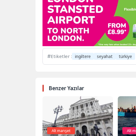
Etiketler :
ingiltere
seyahat
türkiye
Benzer Yazılar
Alt manşet
Alt 