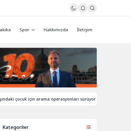
akika
Spor
Hakkımızda
İletişim
çocuk için arama operasyonları sürüyor
İngiltere’de sıcakl
Kategoriler