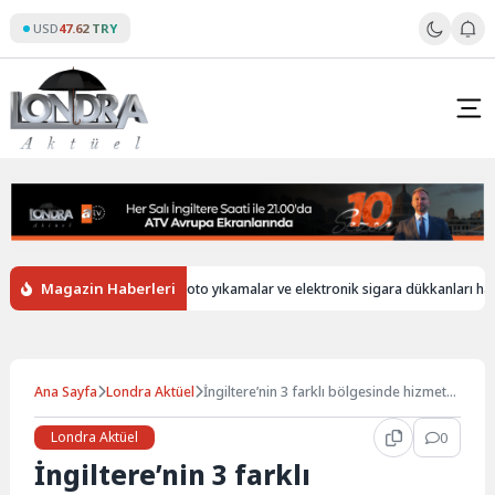
Skip
USD
47.62 TRY
to
content
Magazin Haberleri
rsiz
İngiltere’de oto yıkamalar ve elektronik sigara dükkanları hala yab
Ana Sayfa
Londra Aktüel
İngiltere’nin 3 farklı bölgesinde hizmet
veren avukatlık firması…
Londra Aktüel
0
İngiltere’nin 3 farklı