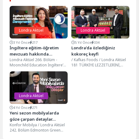
Londra Aktüel
Londra Aktüel
3 Yıl Önce
217
5 Yıl Önce
334
İngiltere eğitim-öğretim
Londra’da özlediğiniz
mevzuatı hakkında
kokoreç keyfi
Londra Aktüel 266. Bölüm -
/ Kafkas Foods / Londra Aktüel
danışmanlık hizmeti…
Moonchild Education İngiltere’ye
181 TÜRKİYE LEZZETLERİNİ,
yeni taşınmış ya da taşınmayı
BİRLEŞİK KRALLIKTA YAŞAYAN
düşünen aileler...
MEMLEKET SEVDALILARI İLE...
Londra Aktüel
4 Yıl Önce
271
Yeni sezon mobilyalarda
göze çarpan detaylar…
Konfor Mobilya / Londra Aktüel
242. Bölüm Edmonton Green
tren istasyonu karşısında