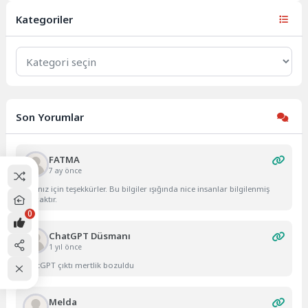
bulunan Konfor Mobilya...
Kategoriler
Kategoriler
Son Yorumlar
FATMA
7 ay önce
Yazınız için teşekkürler. Bu bilgiler ışığında nice insanlar bilgilenmiş
olacaktır.
0
ChatGPT Düsmanı
1 yıl önce
ChatGPT çıktı mertlik bozuldu
Melda