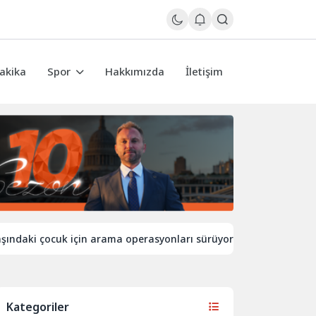
akika
Spor
Hakkımızda
İletişim
çocuk için arama operasyonları sürüyor
İngiltere’de sıcakl
Kategoriler