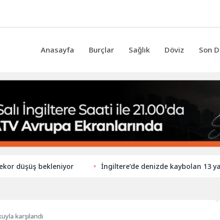
Anasayfa
Burçlar
Sağlık
Döviz
Son D
üş bekleniyor
İngiltere’de denizde kaybolan 13 yaşındaki 
şkuyla karşılandı