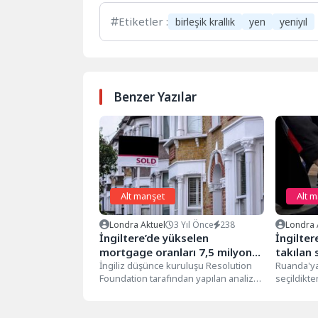
Etiketler :
birleşik krallık
yen
yeniyıl
Benzer Yazılar
Alt manşet
Alt 
Londra Aktuel
3 Yıl Önce
238
Londra 
İngiltere’de yükselen
İngilter
mortgage oranları 7,5 milyon
takılan
haneyi etkileyebilir
İngiliz düşünce kuruluşu Resolution
dava aç
Ruanda'y
Foundation tarafından yapılan analize
seçildikt
göre, enflasyonun nisandan
tarafından
beklenenden yüksek gelmesi ve...
bir sığın