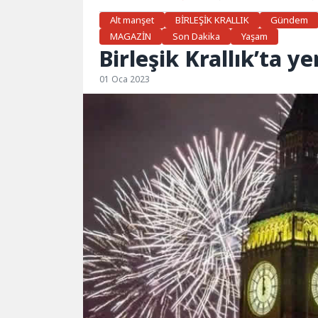
Alt manşet
BİRLEŞİK KRALLIK
Gündem
MAGAZİN
Son Dakika
Yaşam
Birleşik Krallık’ta y
01 Oca 2023