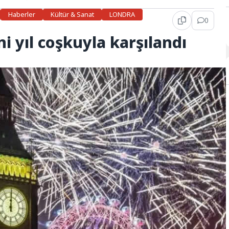
Haberler
Kültür & Sanat
LONDRA
0
eni yıl coşkuyla karşılandı