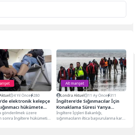
manşet
Alt manşet
Aktuel
4 Yıl Önce
280
Londra Aktuel
11 Ay Önce
311
e’de elektronik kelepçe
İngiltere’de Sığınmacılar İçin
 sığınmacı hükümete
Konaklama Süresi Yarıya
tı
a gönderilmek üzere
İndiriliyor
İngiltere İçişleri Bakanlığı,
en sonra İngiltere hükümeti
sığınmacıların iltica başvurularına karar
 elektronik kelepçe takılan
verildikten sonra kendilerine
macı hükümete dava...
konaklama bulmaları için tanınan
süreyi...