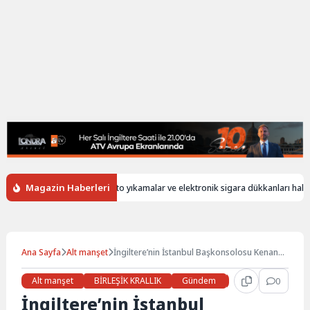
Magazin Haberleri
z
İngiltere’de oto yıkamalar ve elektronik sigara dükkanları hala yabanc
Ana Sayfa
Alt manşet
İngiltere’nin İstanbul Başkonsolosu Kenan
Poleo’dan Eurofighter Mesajı: “İyimseriz,
Hazırız”
Alt manşet
BİRLEŞİK KRALLIK
Gündem
Haberler
0
İŞ 
İngiltere’nin İstanbul