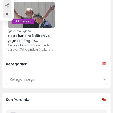
yaşındaki David Fuller isimli
ve tüm çocukluğu silindikten
şahıs, 1987 yılında...
sonra hayata en...
Alt manşet
3 Yıl Önce
300
Hasta karısını öldüren 76
yaşındaki İngiliz
Güney Kıbrıs Rum Kesimi'nde
“cinayetten” suçsuz
yaşayan 76 yaşındaki İngiltere
bulundu
vatandaşı David Hunter'a yönelik
kan kanseri karısını...
Kategoriler
Kategoriler
Son Yorumlar