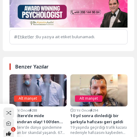
Etiketler :
Bu yazıya ait etiket bulunamadı.
Benzer Yazılar
Alt manşet
Alt manşet
4 Yıl Önce
288
3 Yıl Önce
294
İngiltere’de mide
10 yıl sonra dinlediği bir
bulandıran olay! 100’den
şarkıyla hafızası geri geldi
İngiltere'de dünya gündemine
19 yaşında geçirdiği trafik kazası
fazla cesede istismar…
0
oturan bir skandal yaşandı. 67
nedeniyle hafızasını kaybeden