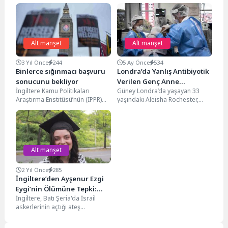
Alt manşet
Alt manşet
3 Yıl Önce
244
5 Ay Önce
534
Binlerce sığınmacı başvuru
Londra’da Yanlış Antibiyotik
sonucunu bekliyor
Verilen Genç Anne
İngiltere Kamu Politikaları
Güney Londra’da yaşayan 33
Sepsisten Hayatını Kaybetti
Araştırma Enstitüsü’nün (IPPR)
yaşındaki Aleisha Rochester,
hazırladığı rapor, İngiltere’deki
basit bir cerrahi işlemin
sığınma başvuru sisteminde
ardından gelişen enfeksiyon
çözüm bekleyen 130...
nedeniyle...
Alt manşet
2 Yıl Önce
285
İngiltere’den Ayşenur Ezgi
Eygi’nin Ölümüne Tepki:
İngiltere, Batı Şeria'da İsrail
“Derin Endişe Duyuyoruz”
askerlerinin açtığı ateş
sonucunda hayatını kaybeden
Ayşenur Ezgi Eygi'nin ölümüyle