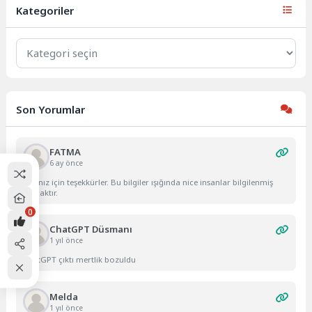
ilgili...
Kategoriler
Kategoriler
Son Yorumlar
FATMA
6 ay önce
Yazınız için teşekkürler. Bu bilgiler ışığında nice insanlar bilgilenmiş
olacaktır.
0
ChatGPT Düsmanı
1 yıl önce
ChatGPT çıktı mertlik bozuldu
Melda
1 yıl önce