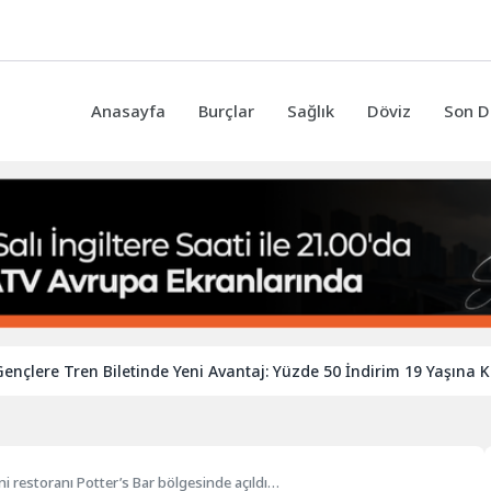
Anasayfa
Burçlar
Sağlık
Döviz
Son D
e Tren Biletinde Yeni Avantaj: Yüzde 50 İndirim 19 Yaşına Kadar U
yeni restoranı Potter’s Bar bölgesinde açıldı…