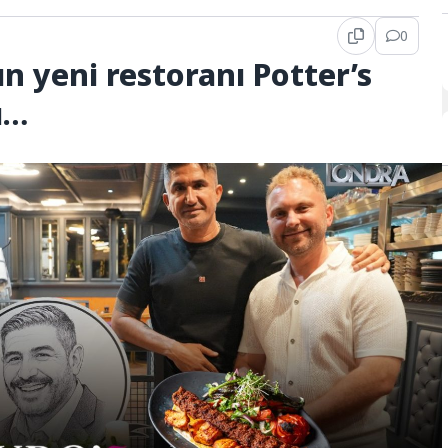
0
’ın yeni restoranı Potter’s
ı…