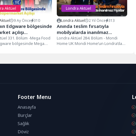
ra Aktüel
Londra Aktüel
Aktuel
9 Ay Önce
310
Londra Aktuel
2 Yıl Önce
313
nın Edgware bölgesinde
Anında teslim fırsatıyla
rket açılışı…
mobilyalarda inanılmaz
tüel 331. Bölüm -Mega Food
fiyatlar…
Londra Aktüel 284. Bölüm - Mondi
dgware bölgesinde Mega
Home UK Mondi Home’un Londra’da
 isimli özel bir...
bulunan tek mağazasını ziyaret...
Footer Menu
L
Anasayfa
Burçlar
Sağlık
Döviz