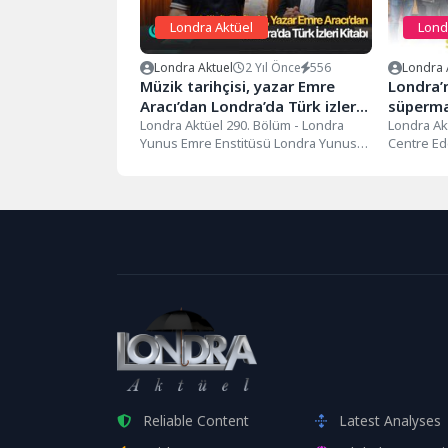
Londra Aktüel
Lond
Londra Aktuel
2 Yıl Önce
556
Londra 
Müzik tarihçisi, yazar Emre
Londra’
Aracı’dan Londra’da Türk izleri
süperma
kitabı…
Londra Aktüel 290. Bölüm - Londra
Londra Ak
Yunus Emre Enstitüsü Londra Yunus
Centre E
Emre Enstitüsü'nde düzenlenen
Food Centre
"Londra'da...
Reliable Content
Latest Analyses