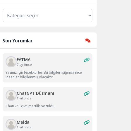
Kategoriler
Son Yorumlar
FATMA
7 ay önce
Yazınız için teşekkürler. Bu bilgiler ışığında nice
insanlar bilgilenmiş olacaktır.
ChatGPT Düsmanı
1 yıl önce
ChatGPT çıktı mertlik bozuldu
Melda
1 yıl önce