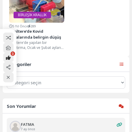
getiren tartışmalı raporunun...
BİRLEŞİK KRALLIK
5 Yıl Önce
289
İngiltere’de Kovid
vakalarında belirgin düşüş
İngiltere'de yapılan bir
araştırma, Ocak ve Şubat ayları
arasında ülkede koronavirüs
0
salgınında vakaların belirgin
bir...
Kategoriler
Kategoriler
Son Yorumlar
FATMA
7 ay önce