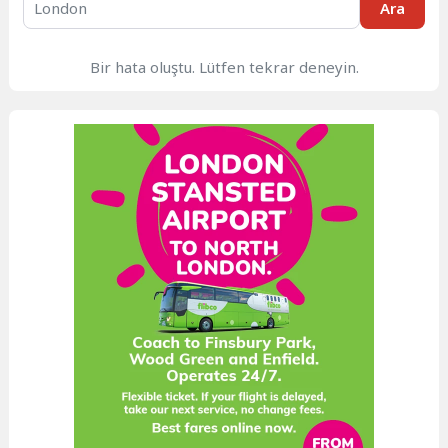
Ara
Bir hata oluştu. Lütfen tekrar deneyin.