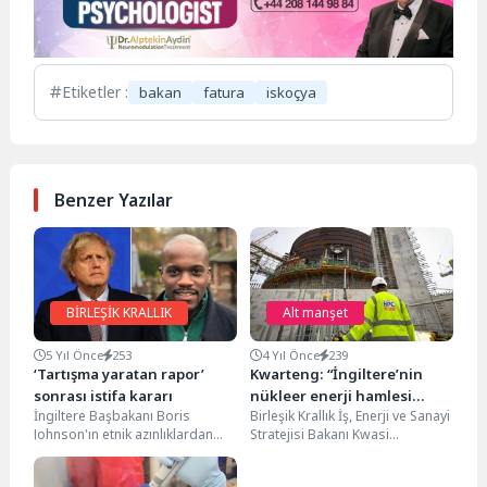
Etiketler :
bakan
fatura
iskoçya
Benzer Yazılar
BİRLEŞİK KRALLIK
Alt manşet
5 Yıl Önce
253
4 Yıl Önce
239
‘Tartışma yaratan rapor’
Kwarteng: “İngiltere’nin
sonrası istifa kararı
nükleer enerji hamlesi
İngiltere Başbakanı Boris
Birleşik Krallık İş, Enerji ve Sanayi
enerji faturalarını
Johnson'ın etnik azınlıklardan
Stratejisi Bakanı Kwasi
artırabilir”
sorumlu danışmanı Samuel
Kwarteng, İngiltere hükümetinin
Kasumu'nun, hükümetin ses
yeni nükleer santraller...