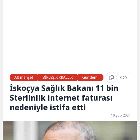
Alt manşet
BİRLEŞİK KRALLIK
Gündem
Haberler
0
LON
İskoçya Sağlık Bakanı 11 bin
Sterlinlik internet faturası
nedeniyle istifa etti
10 Şub 2024