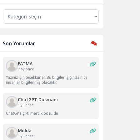
Kategoriler
Son Yorumlar
FATMA
7 ay önce
Yazınız için teşekkürler. Bu bilgiler ışığında nice
insanlar bilgilenmiş olacaktır.
ChatGPT Düsmanı
1 yıl önce
ChatGPT çıktı mertlik bozuldu
Melda
1 yıl önce