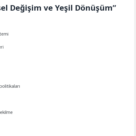
msel Değişim ve Yeşil Dönüşüm”
stemi
ri
olitikaları
çekilme