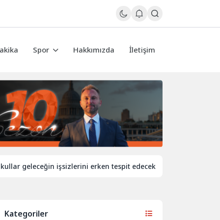
akika
Spor
Hakkımızda
İletişim
geleceğin işsizlerini erken tespit edecek
İngiltere’de demir
Kategoriler