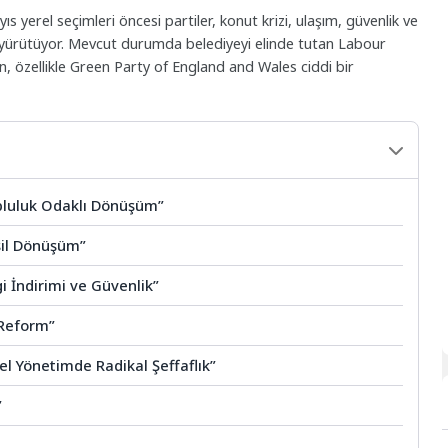
s yerel seçimleri öncesi partiler, konut krizi, ulaşım, güvenlik ve
t yürütüyor. Mevcut durumda belediyeyi elinde tutan Labour
 özellikle Green Party of England and Wales ciddi bir
Topluluk Odaklı Dönüşüm”
eşil Dönüşüm”
i İndirimi ve Güvenlik”
 Reform”
rel Yönetimde Radikal Şeffaflık”
”