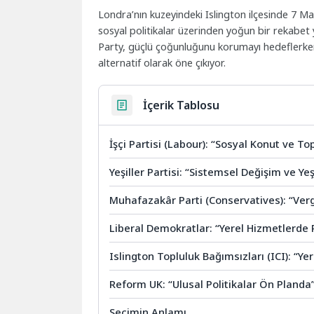
Londra’nın kuzeyindeki Islington ilçesinde 7 Mayı
sosyal politikalar üzerinden yoğun bir rekabe
Party, güçlü çoğunluğunu korumayı hedeflerken,
alternatif olarak öne çıkıyor.
İçerik Tablosu
İşçi Partisi (Labour): “Sosyal Konut ve 
Yeşiller Partisi: “Sistemsel Değişim ve Y
Muhafazakâr Parti (Conservatives): “Verg
Liberal Demokratlar: “Yerel Hizmetlerde
Islington Topluluk Bağımsızları (ICI): “Ye
Reform UK: “Ulusal Politikalar Ön Planda
Seçimin Anlamı