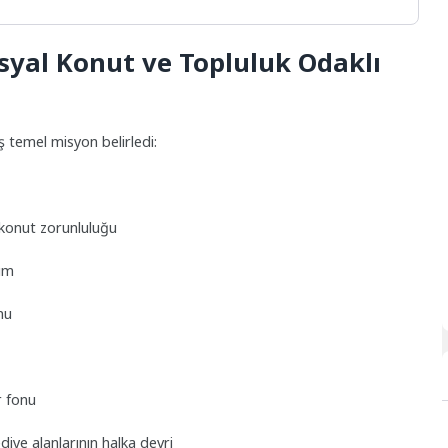
Sosyal Konut ve Topluluk Odaklı
ş temel misyon belirledi:
 konut zorunluluğu
rım
nu
r fonu
iye alanlarının halka devri