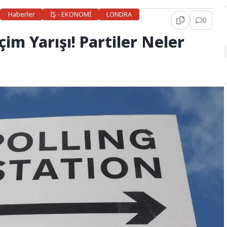
Haberler
İŞ - EKONOMİ
LONDRA
0
çim Yarışı! Partiler Neler