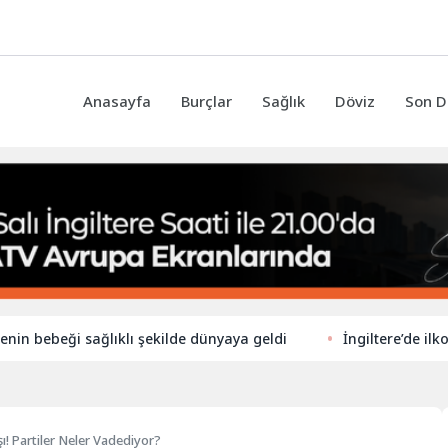
Anasayfa
Burçlar
Sağlık
Döviz
Son D
eği sağlıklı şekilde dünyaya geldi
İngiltere’de ilkokullar 
şı! Partiler Neler Vadediyor?