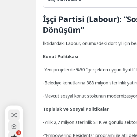
İşçi Partisi (Labour): “
Dönüşüm”
İktidardaki Labour, önümüzdeki dört yıl için be
Konut Politikası
-Yeni projelerde %50 “gerçekten uygun fiyatlı”
-Belediye konutlarına 388 milyon sterlinlik yatı
-Mevcut sosyal konut stokunun modernizasyo
Topluluk ve Sosyal Politikalar
-Yıllık 2,7 milyon sterlinlik STK ve gönüllü sektö
0
-“Empowering Residents” programı ile atıl beled