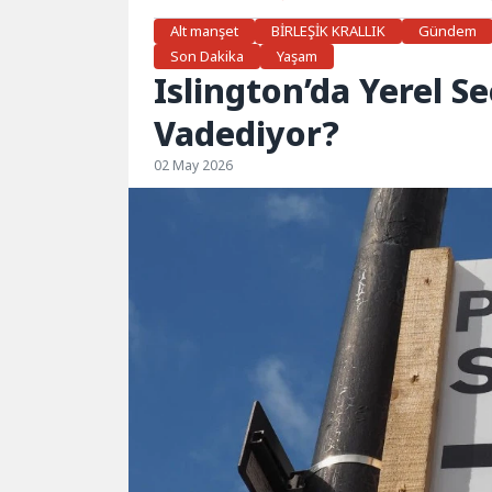
Alt manşet
BİRLEŞİK KRALLIK
Gündem
Son Dakika
Yaşam
Islington’da Yerel Se
Vadediyor?
02 May 2026