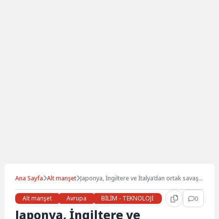
Ana Sayfa
Alt manşet
Japonya, İngiltere ve İtalya’dan ortak savaş
uçağı projesi
Alt manşet
Avrupa
BİLİM - TEKNOLOJİ
BİRLEŞİK KRALLIK
0
Japonya, İngiltere ve