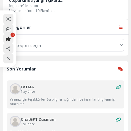
otoparkında yangın çıkaran
İngiltere’de Luton
kişi tutuklandı
Havalimanı’nda 10 Ekim’de
meydana gelen yangını çıkaran
kişinin tutuklandığı belirtildi.
Londra’nın en büyük...
Kategoriler
0
Kategoriler
Son Yorumlar
FATMA
7 ay önce
Yazınız için teşekkürler. Bu bilgiler ışığında nice insanlar bilgilenmiş
olacaktır.
ChatGPT Düsmanı
1 yıl önce