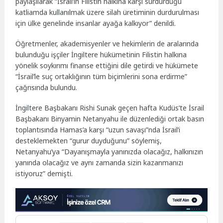
paylaşılarak “İsrail’in Filistin halkına karşı sürdürdüğü
katliamda kullanılmak üzere silah üretiminin durdurulması
için ülke genelinde insanlar ayağa kalkıyor” denildi.
Öğretmenler, akademisyenler ve hekimlerin de aralarında
bulunduğu işçiler İngiltere hükümetinin Filistin halkına
yönelik soykırımı finanse ettiğini dile getirdi ve hükümete
“İsrail’le suç ortaklığının tüm biçimlerini sona erdirme”
çağrısında bulundu.
İngiltere Başbakanı Rishi Sunak geçen hafta Kudüs’te İsrail
Başbakanı Binyamin Netanyahu ile düzenlediği ortak basın
toplantısında Hamas’a karşı “uzun savaşı”nda İsrail’i
desteklemekten “gurur duyduğunu” söylemiş,
Netanyahu’ya “Dayanışmayla yanınızda olacağız, halkınızın
yanında olacağız ve aynı zamanda sizin kazanmanızı
istiyoruz” demişti.