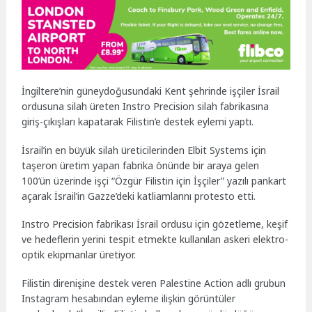
İngiltere’nin güneydoğusundaki Kent şehrinde işçiler İsrail
ordusuna silah üreten Instro Precision silah fabrikasına
giriş-çıkışları kapatarak Filistin’e destek eylemi yaptı.
İsrail’in en büyük silah üreticilerinden Elbit Systems için
taşeron üretim yapan fabrika önünde bir araya gelen
100’ün üzerinde işçi “Özgür Filistin için İşçiler” yazılı pankart
açarak İsrail’in Gazze’deki katliamlarını protesto etti.
Instro Precision fabrikası İsrail ordusu için gözetleme, keşif
ve hedeflerin yerini tespit etmekte kullanılan askeri elektro-
optik ekipmanlar üretiyor.
Filistin direnişine destek veren Palestine Action adlı grubun
Instagram hesabından eyleme ilişkin görüntüler