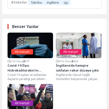
Etiketler :
fabrika
ingiltere
işçi
Benzer Yazılar
Alt manşet
Alt manşet
5 Yıl Önce
277
4 Yıl Önce
254
Covid-19 İlacı
İngiltere’de hemşire
Hidroksiklorokin’in
istifaları rekor düzeye çıktı
Covid-19 aşıları ve kullanılan
İ ngiltere'de Ulusal Sağlık
Kullanımı Durduruldu!
ilaçların yarattığı yan etkiler
Hizmetleri bünyesinde çalışan
hemen her gün karşımıza çıkar
hemşireler arasında istifalar son
oldu. Covid-19...
zamanlarda rekor düzeylere
ulaştı. Geçim...
Alt manşet