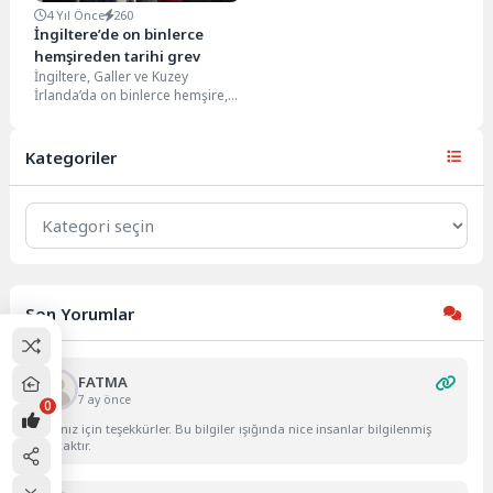
4 Yıl Önce
260
İngiltere’de on binlerce
hemşireden tarihi grev
İngiltere, Galler ve Kuzey
İrlanda’da on binlerce hemşire,
106 yıl sonra ilk kez toplu iş...
Kategoriler
Kategoriler
Son Yorumlar
FATMA
7 ay önce
0
Yazınız için teşekkürler. Bu bilgiler ışığında nice insanlar bilgilenmiş
olacaktır.