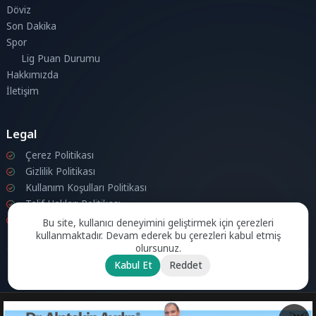
Döviz
Son Dakika
Spor
Lig Puan Durumu
Hakkımızda
İletişim
Legal
Çerez Politikası
Gizlilik Politikası
Kullanım Koşulları Politikası
Telif Hakları Politikası
İletişim
Bu site, kullanıcı deneyimini geliştirmek için çerezleri
kullanmaktadır. Devam ederek bu çerezleri kabul etmiş
olursunuz.
Kabul Et
Reddet
© 2026 Londra Aktuel Tüm hakları saklıdır.
Powered by
Aksoy