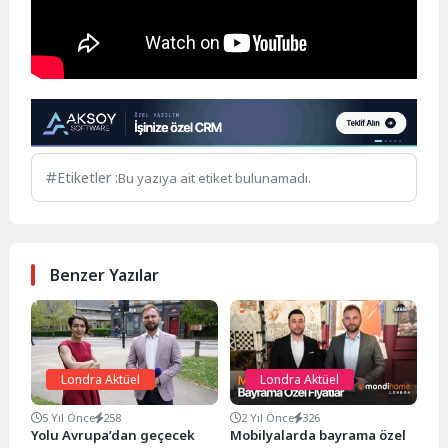
Etiketler :
Bu yazıya ait etiket bulunamadı.
Benzer Yazılar
Londra Aktüel
Londra Aktüel
5 Yıl Önce
258
2 Yıl Önce
326
Yolu Avrupa’dan geçecek
Mobilyalarda bayrama özel