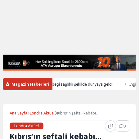
Magazin Haberleri
n düşerek ölen annenin bebeği sağlıklı şekilde dünyaya geldi
İngiltere’
Ana Sayfa
Londra Aktüel
Kıbrıs’ın şeftali kebabı…
Londra Aktüel
0
Kıbrıs’ın şeftali kebabı…