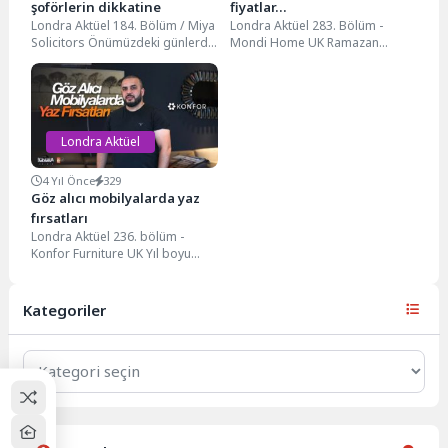
şoförlerin dikkatine
fiyatlar…
Londra Aktüel 184. Bölüm / Miya
Londra Aktüel 283. Bölüm -
Solicitors Önümüzdeki günlerde
Mondi Home UK Ramazan
Türkiye’ye araba ile tatile
Bayramı’na özel muhteşem
gidecekler için...
indirimler Mondi Home...
Londra Aktüel
4 Yıl Önce
329
Göz alıcı mobilyalarda yaz
fırsatları
Londra Aktüel 236. bölüm -
Konfor Furniture UK Yıl boyu
devam eden, son model
mobilyalarda...
Kategoriler
Kategoriler