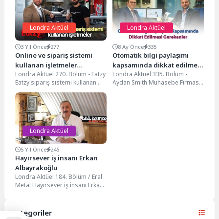
Londra Aktüel
Londra Aktüel
3 Yıl Önce
277
8 Ay Önce
335
Online ve sipariş sistemi
Otomatik bilgi paylaşımı
kullanan işletmeler…
kapsamında dikkat edilmesi
Londra Aktüel 270. Bölüm - Eatzy
Londra Aktüel 335. Bölüm -
gerekenler…
Eatzy sipariş sistemi kullanan
Aydan Smith Muhasebe Firması
işletmeleri gezmeye devam
Aydan Smith Muhasebe Firması
ediyoruz. Özellikle...
Direktörü Yeminli...
Londra Aktüel
5 Yıl Önce
246
Hayırsever iş insanı Erkan
Albayrakoğlu
Londra Aktüel 184. Bölüm / Eral
Metal Hayırsever iş insanı Erkan
Albayrakoğlu ile yaptığımız
röportajın...
Kategoriler