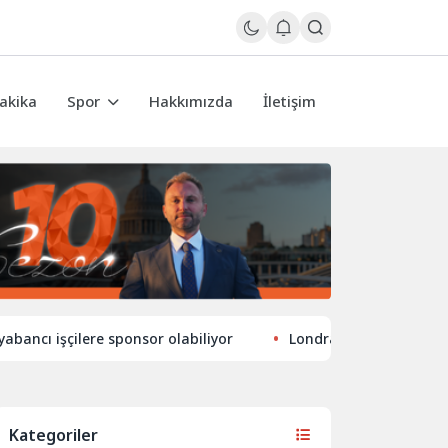
akika
Spor
Hakkımızda
İletişim
şçilere sponsor olabiliyor
Londra’nın eğlence hayatında y
Kategoriler