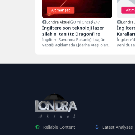
Alt manşet
Alt 
Londra Aktuel
3 Yıl Önce
247
Londra 
İngiltere son teknoloji lazer
İngilter
silahını tanıttı: DragonFire
Kurallar
İngiltere Savunma Bakanlığı bugün
İngiltere’
yaptığı açıklamada Ejderha Ateşi olan
yeni düze
lazer silahının detaylarını paylaştı.
üzerindeki
Bakanlık tarafından...
Eylül ayın
Reliable Content
Latest Analyses