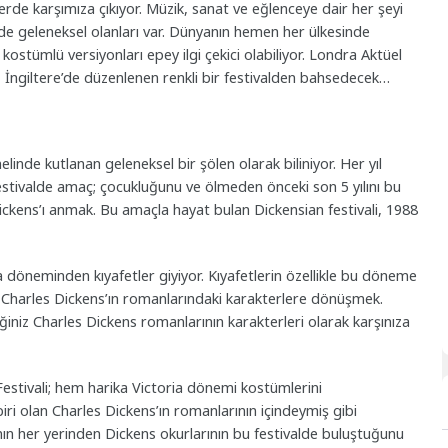
erde karşımıza çıkıyor. Müzik, sanat ve eğlenceye dair her şeyi
 de geleneksel olanları var. Dünyanın hemen her ülkesinde
 kostümlü versiyonları epey ilgi çekici olabiliyor. Londra Aktüel
, İngiltere’de düzenlenen renkli bir festivalden bahsedecek…
linde kutlanan geleneksel bir şölen olarak biliniyor. Her yıl
 festivalde amaç; çocukluğunu ve ölmeden önceki son 5 yılını bu
ckens’ı anmak. Bu amaçla hayat bulan Dickensian festivali, 1988
 döneminden kıyafetler giyiyor. Kıyafetlerin özellikle bu döneme
ca Charles Dickens’ın romanlarındaki karakterlere dönüşmek.
iniz Charles Dickens romanlarının karakterleri olarak karşınıza
estivali; hem harika Victoria dönemi kostümlerini
iri olan Charles Dickens’ın romanlarının içindeymiş gibi
nın her yerinden Dickens okurlarının bu festivalde buluştuğunu