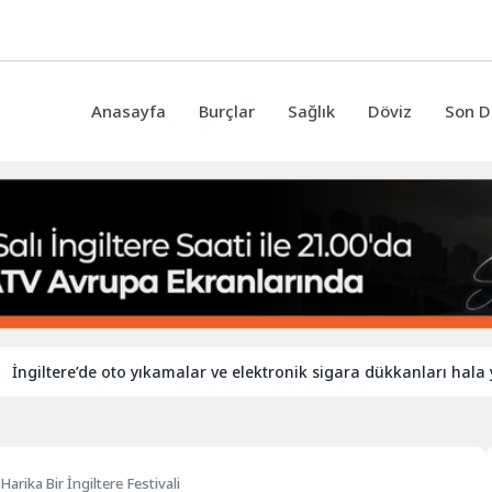
Anasayfa
Burçlar
Sağlık
Döviz
Son D
re’de oto yıkamalar ve elektronik sigara dükkanları hala yabancı i
arika Bir İngiltere Festivali