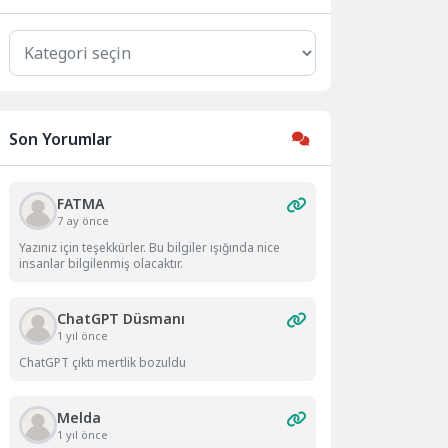
Kategoriler
Son Yorumlar
FATMA
7 ay önce
Yazınız için teşekkürler. Bu bilgiler ışığında nice
insanlar bilgilenmiş olacaktır.
ChatGPT Düsmanı
1 yıl önce
ChatGPT çıktı mertlik bozuldu
Melda
1 yıl önce