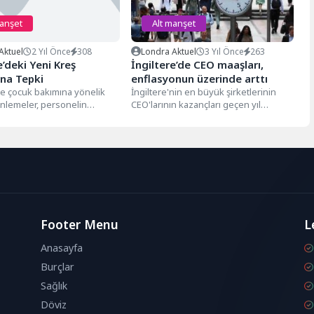
manşet
Alt manşet
Aktuel
2 Yıl Önce
308
Londra Aktuel
3 Yıl Önce
263
e’deki Yeni Kreş
İngiltere’de CEO maaşları,
ına Tepki
enflasyonun üzerinde arttı
de çocuk bakımına yönelik
İngiltere'nin en büyük şirketlerinin
nlemeler, personelin
CEO'larının kazançları geçen yıl
 yükü artırdı. Geçtiğimiz yıl
enflasyonun üzerinde arttı. Ancak bu
da yürürlüğe...
artışa rağmen...
Footer Menu
L
Anasayfa
Burçlar
Sağlık
Döviz