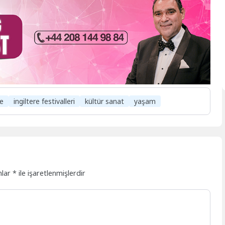
e
ingiltere festivalleri
kültür sanat
yaşam
nlar
*
ile işaretlenmişlerdir