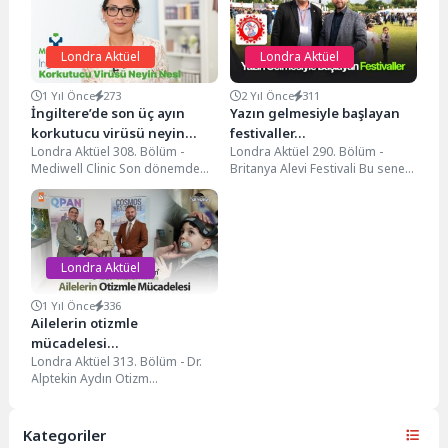
Londra Aktüel
Londra Aktüel
1 Yıl Önce
273
2 Yıl Önce
311
İngiltere’de son üç ayın
Yazın gelmesiyle başlayan
korkutucu virüsü neyin
festivaller…
Londra Aktüel 308. Bölüm -
Londra Aktüel 290. Bölüm -
nesi…
Mediwell Clinic Son dönemde
Britanya Alevi Festivali Bu sene
yayılan salgın çocuklardan
12.’si düzenlenen Britanya Alevi
yetişkinlere kadar herkesi...
Festivali...
Londra Aktüel
1 Yıl Önce
336
Ailelerin otizmle
mücadelesi…
Londra Aktüel 313. Bölüm - Dr.
Alptekin Aydın Otizm
tedavisinde QPAN yönteminden
faydalanan ailelerin
çocuklarında...
Kategoriler