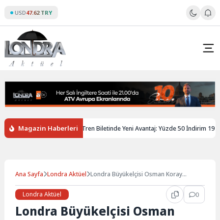
Skip
USD
47.62 TRY
to
content
Magazin Haberleri
İngiltere’de Gençlere Tren Biletinde Yeni Avantaj: Yüzde 50 İndirim 19 Yaşı
Ana Sayfa
Londra Aktüel
Londra Büyükelçisi Osman Koray
Ertaş’tan samimi açıklamalar…
Londra Aktüel
0
Londra Büyükelçisi Osman