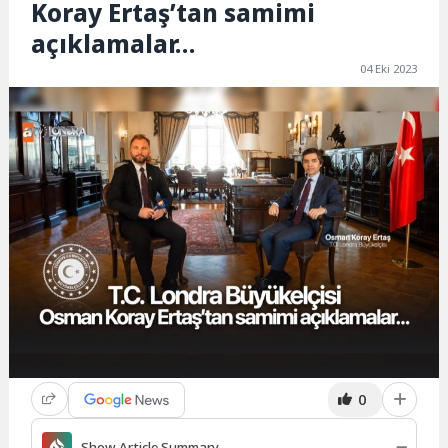
Koray Ertaş’tan samimi
açıklamalar…
04 Eki 2023
0
Show Article Summary