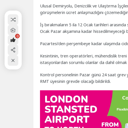
Ulusal Demiryolu, Denizcilik ve Ulaştırma İşçi
görüşmelerin ücret anlaşmazlığını çözemediğin
İş bırakmaların 5 ila 12 Ocak tarihleri ​​arasın
Ocak Pazar akşamına kadar hissedilmeyeceği bel
0
Pazartesi’den perşembeye kadar ulaşımda cidd
Kesintinin, tren operatörleri, mühendislik treni 
istasyonlardan sorumlu olanlar da dahil olmak üz
Kontrol personelinin Pazar günü 24 saat grev
RMT üyesinin grevde olacağı bildirildi.