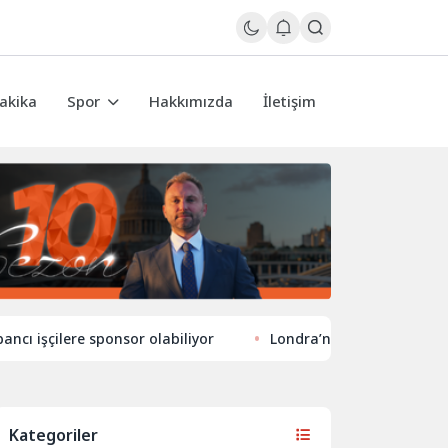
akika
Spor
Hakkımızda
İletişim
şçilere sponsor olabiliyor
Londra’nın eğlence hayatında y
Kategoriler