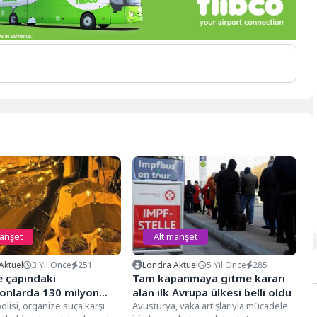
manşet
Alt manşet
Aktuel
3 Yıl Önce
251
Londra Aktuel
5 Yıl Önce
285
e çapındaki
Tam kapanmaya gitme kararı
onlarda 130 milyon
alan ilk Avrupa ülkesi belli oldu
değerinde esrar ele
polisi, organize suça karşı
Avusturya, vaka artışlarıyla mücadele