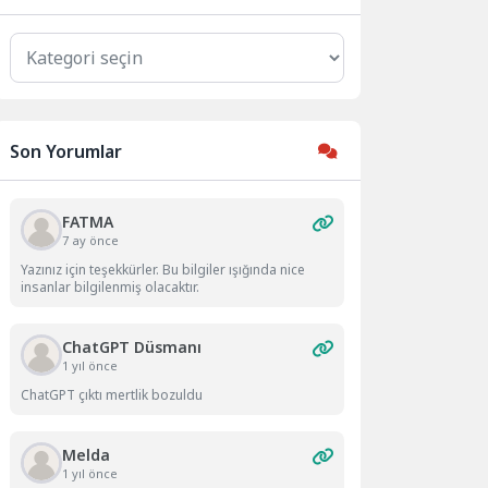
Kategoriler
Son Yorumlar
FATMA
7 ay önce
Yazınız için teşekkürler. Bu bilgiler ışığında nice
insanlar bilgilenmiş olacaktır.
ChatGPT Düsmanı
1 yıl önce
ChatGPT çıktı mertlik bozuldu
Melda
1 yıl önce