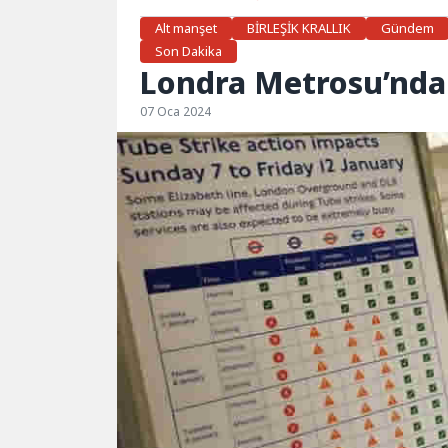
Alt manşet
BİRLEŞİK KRALLIK
Gündem
Son Dakika
Londra Metrosu’nda
07 Oca 2024