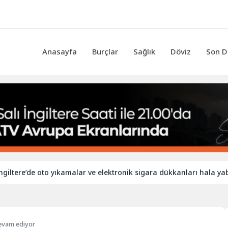
Anasayfa
Burçlar
Sağlık
Döviz
Son D
re’de oto yıkamalar ve elektronik sigara dükkanları hala yabancı i
evam ediyor