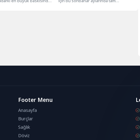
adarki en büyük baskısında
için bu sonbahar aylarında tam
 sterlin değerinde kenevir...
kapanmaya gitme kararı alan ilk Batı...
Footer Menu
L
Anasayfa
Burçlar
Sağlık
Döviz