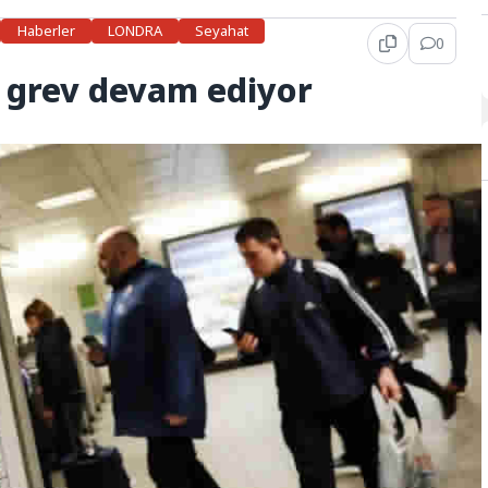
Haberler
LONDRA
Seyahat
0
 grev devam ediyor