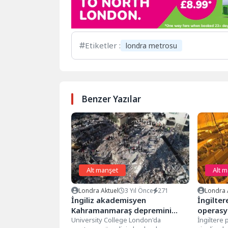
Etiketler :
londra metrosu
Benzer Yazılar
Alt manşet
Alt 
Londra Aktuel
3 Yıl Önce
271
Londra 
İngiliz akademisyen
İngilter
Kahramanmaraş depremini
operasy
Britanya’ya uyarladı
University College London'da
sterlin 
İngiltere 