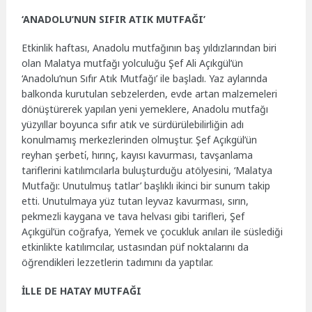
‘ANADOLU’NUN SIFIR ATIK MUTFAĞI’
Etkinlik haftası, Anadolu mutfağının baş yıldızlarından biri
olan Malatya mutfağı yolculuğu Şef Ali Açıkgül’ün
‘Anadolu’nun Sıfır Atık Mutfağı’ ile başladı. Yaz aylarında
balkonda kurutulan sebzelerden, evde artan malzemeleri
dönüştürerek yapılan yeni yemeklere, Anadolu mutfağı
yüzyıllar boyunca sıfır atık ve sürdürülebilirliğin adı
konulmamış merkezlerinden olmuştur. Şef Açıkgül’ün
reyhan şerbeti̇, hırınç, kayısı kavurması, tavşanlama
tariflerini katılımcılarla buluşturduğu atölyesini, ‘Malatya
Mutfağı: Unutulmuş tatlar’ başlıklı ikinci bir sunum takip
etti. Unutulmaya yüz tutan leyvaz kavurması, sırın,
pekmezli kaygana ve tava helvası gibi tarifleri, Şef
Açıkgül’ün coğrafya, Yemek ve çocukluk anıları ile süslediği
etkinlikte katılımcılar, ustasından püf noktalarını da
öğrendikleri lezzetlerin tadımını da yaptılar.
İLLE DE HATAY MUTFAĞI