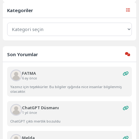
bir kamyonun çarpması
sonucu...
Kategoriler
Kategoriler
Son Yorumlar
FATMA
6 ay önce
Yazınız için teşekkürler. Bu bilgiler ışığında nice insanlar bilgilenmiş
olacaktır.
ChatGPT Düsmanı
1 yıl önce
ChatGPT çıktı mertlik bozuldu
Melda