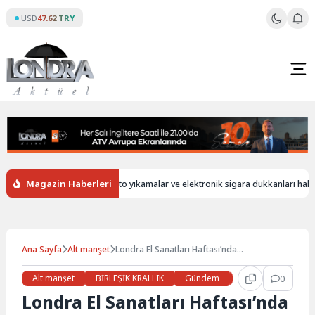
Skip
USD
47.62 TRY
to
content
Magazin Haberleri
iz
İngiltere’de oto yıkamalar ve elektronik sigara dükkanları hala yaban
Ana Sayfa
Alt manşet
Londra El Sanatları Haftası’nda
depremzedeler unutulmadı
Alt manşet
BİRLEŞİK KRALLIK
Gündem
Haberler
0
LON
Londra El Sanatları Haftası’nda