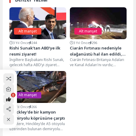
Alt manşet
Alt manşet
3 Yıl Önce
244
3 Yıl Önce
296
Rishi Sunak’tan ABD’ye ilk
Ciarán Fırtınası nedeniyle
resmi ziyaret!
olağanüstü hal ilan edildi,
İngiltere Başbakanı Rishi Sunak,
Ciarán Fırtınası Britanya Adaları
okullar kapatıldı
gelecek hafta ABD’yi ziyaret
ve Kanal Adaları'nı vurdu;
edecek. Sunak’ın sözcüsü yaptığı
uzmanlar hayatların risk altında
açıklamada, Başbakan Sunak’ın...
olabileceği konusunda uyarıda...
0
Alt manşet
4 Yıl Önce
266
Hinckley’de bir kamyon
demiryolu köprüsüne çarptı
İngiltere, Hinckley'de A5 otoyolu
üzerinden bulunan demiryolu
köprüsü geçtiğimiz Cuma günü