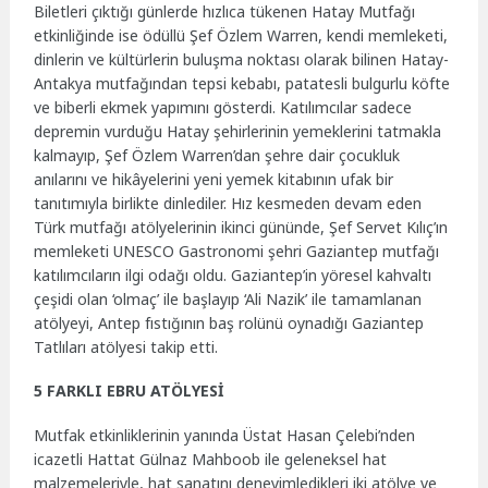
Biletleri çıktığı günlerde hızlıca tükenen Hatay Mutfağı
etkinliğinde ise ödüllü Şef Özlem Warren, kendi memleketi,
dinlerin ve kültürlerin buluşma noktası olarak bilinen Hatay-
Antakya mutfağından tepsi kebabı, patatesli bulgurlu köfte
ve biberli ekmek yapımını gösterdi. Katılımcılar sadece
depremin vurduğu Hatay şehirlerinin yemeklerini tatmakla
kalmayıp, Şef Özlem Warren’dan şehre dair çocukluk
anılarını ve hikâyelerini yeni yemek kitabının ufak bir
tanıtımıyla birlikte dinlediler. Hız kesmeden devam eden
Türk mutfağı atölyelerinin ikinci gününde, Şef Servet Kılıç’ın
memleketi UNESCO Gastronomi şehri Gaziantep mutfağı
katılımcıların ilgi odağı oldu. Gaziantep’in yöresel kahvaltı
çeşidi olan ‘olmaç’ ile başlayıp ‘Ali Nazik’ ile tamamlanan
atölyeyi, Antep fıstığının baş rolünü oynadığı Gaziantep
Tatlıları atölyesi takip etti.
5 FARKLI EBRU ATÖLYESİ
Mutfak etkinliklerinin yanında Üstat Hasan Çelebi’nden
icazetli Hattat Gülnaz Mahboob ile geleneksel hat
malzemeleriyle, hat sanatını deneyimledikleri iki atölye ve