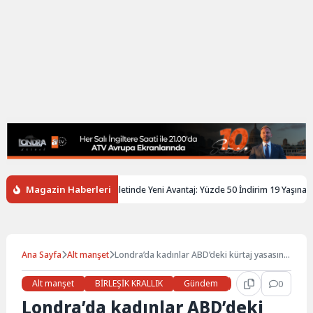
Magazin Haberleri
iltere’de Gençlere Tren Biletinde Yeni Avantaj: Yüzde 50 İndirim 19 Yaşına Kada
Ana Sayfa
Alt manşet
Londra’da kadınlar ABD’deki kürtaj yasasını
protesto etti
Alt manşet
BİRLEŞİK KRALLIK
Gündem
Haberler
0
LON
Londra’da kadınlar ABD’deki