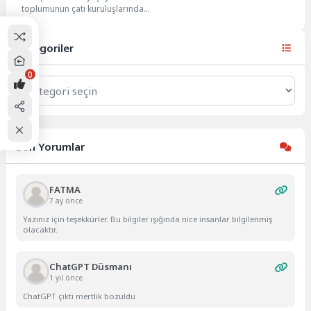
toplumunun çatı kuruluşlarından
biri olan British Turkish
Association (BTA), bugün
gerçekleştirdiği...
Kategoriler
0
Kategoriler
Son Yorumlar
FATMA
7 ay önce
Yazınız için teşekkürler. Bu bilgiler ışığında nice insanlar bilgilenmiş
olacaktır.
ChatGPT Düsmanı
1 yıl önce
ChatGPT çıktı mertlik bozuldu