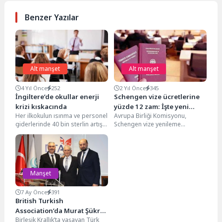
Benzer Yazılar
Alt manşet
Alt manşet
4 Yıl Önce
252
2 Yıl Önce
345
İngiltere’de okullar enerji
Schengen vize ücretlerine
krizi kıskacında
yüzde 12 zam: İşte yeni
Her ilkokulun ısınma ve personel
Avrupa Birliği Komisyonu,
tarifeler
giderlerinde 40 bin sterlin artışla
Schengen vize yenileme
karşı karşıya olduğuna işaret
ücretlerine önemli bir artış
edilen...
yaparak yetişkinler için ücreti
yüzde...
Manşet
7 Ay Önce
391
British Turkish
Association’da Murat Şükrü
Birleşik Krallık’ta yaşayan Türk
Acar Güven Tazeledi