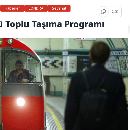
Haberler
LONDRA
Seyahat
0
ü Toplu Taşıma Programı