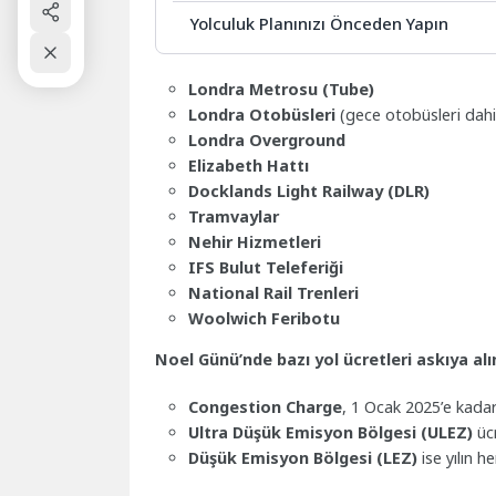
Yolculuk Planınızı Önceden Yapın
Londra Metrosu (Tube)
Londra Otobüsleri
(gece otobüsleri dahi
Londra Overground
Elizabeth Hattı
Docklands Light Railway (DLR)
Tramvaylar
Nehir Hizmetleri
IFS Bulut Teleferiği
National Rail Trenleri
Woolwich Feribotu
Noel Günü’nde bazı yol ücretleri askıya al
Congestion Charge
, 1 Ocak 2025’e kada
Ultra Düşük Emisyon Bölgesi (ULEZ)
üc
Düşük Emisyon Bölgesi (LEZ)
ise yılın h