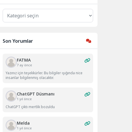
Kategoriler
Son Yorumlar
FATMA
7 ay önce
Yazınız için teşekkürler. Bu bilgiler ışığında nice
insanlar bilgilenmiş olacaktır.
ChatGPT Düsmanı
1 yıl önce
ChatGPT çıktı mertlik bozuldu
Melda
1 yıl önce