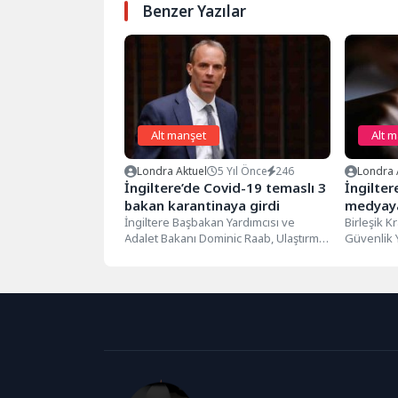
Benzer Yazılar
Alt manşet
Alt 
Londra Aktuel
5 Yıl Önce
246
Londra 
İngiltere’de Covid-19 temaslı 3
İngilte
bakan karantinaya girdi
medyay
İngiltere Başbakan Yardımcısı ve
Birleşik K
Adalet Bakanı Dominic Raab, Ulaştırma
Güvenlik 
Bakanı Grant Shapps ve İskan
genişletme
Bakanı...
Kültür, Me