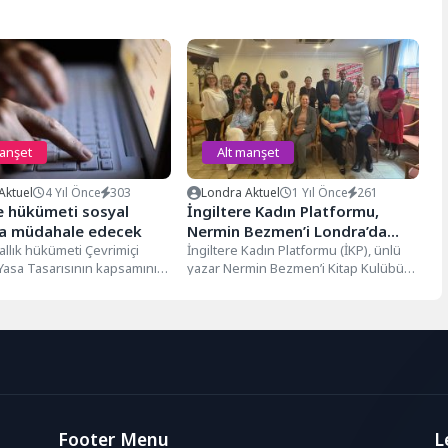
manşet
Alt manşet
Aktuel
4 Yıl Önce
303
Londra Aktuel
1 Yıl Önce
261
re hükümeti sosyal
İngiltere Kadın Platformu,
a müdahale edecek
Nermin Bezmen’i Londra’da
rallık hükümeti Çevrimiçi
Ağırladı
İngiltere Kadın Platformu (İKP), ünlü
Yasa Tasarısının kapsamını
yazar Nermin Bezmen’i Kitap Kulübü
ye devam ediyor. Dijital,
etkinliğinde Londra'da ağırladı. Troy
dya ve...
Hotel’de...
Footer Menu
L