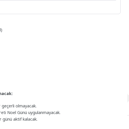
l)
ınacak:
r geçerli olmayacak.
reti Noel Günü uygulanmayacak.
er günü aktif kalacak.