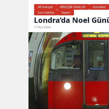
Alt manşet
BİRLEŞİK KRALLIK
Gündem
Son Dakika
Yaşam
Londra’da Noel Gün
17 Ara 2024