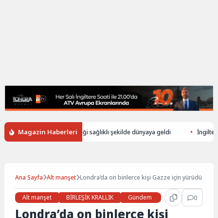
Magazin Haberleri
üşerek ölen annenin bebeği sağlıklı şekilde dünyaya geldi
İngiltere’de
Ana Sayfa
Alt manşet
Londra’da on binlerce kişi Gazze için yürüdü
Alt manşet
BİRLEŞİK KRALLIK
Gündem
Haberler
0
LON
Londra’da on binlerce kişi