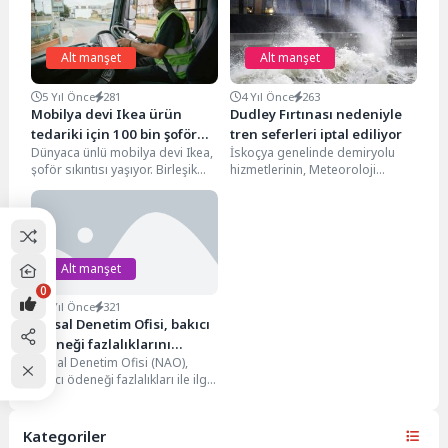
Alt manşet
Alt manşet
5 Yıl Önce
281
4 Yıl Önce
263
Mobilya devi Ikea ürün
Dudley Fırtınası nedeniyle
tedariki için 100 bin şoför
tren seferleri iptal ediliyor
Dünyaca ünlü mobilya devi Ikea,
İskoçya genelinde demiryolu
arıyor
şoför sıkıntısı yaşıyor. Birleşik
hizmetlerinin, Meteoroloji
Krallık genelinde yaşanan sorun
Ofisi’nin Dudley Fırtınası uyarısı
nedeniyle şirket,...
nedeniyle kesintiye uğrayacağı
bildirildi. ScotRail, saatte...
Alt manşet
0
2 Yıl Önce
321
Ulusal Denetim Ofisi, bakıcı
ödeneği fazlalıklarını
Ulusal Denetim Ofisi (NAO),
araştıracak
bakıcı ödeneği fazlalıkları ile ilgili
büyüyen skandalı inceleyecek,
hükümet gözlemcisi, DWP'nin...
Kategoriler