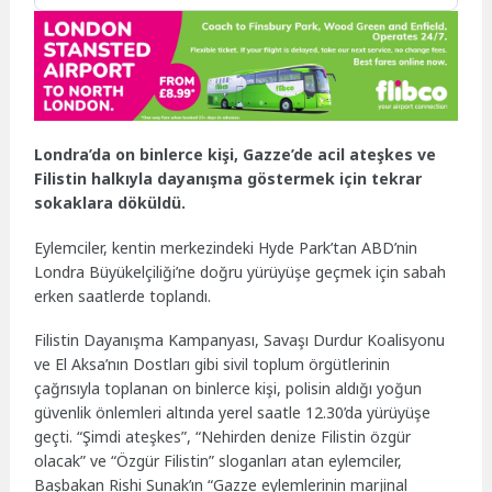
Londra’da on binlerce kişi, Gazze’de acil ateşkes ve
Filistin halkıyla dayanışma göstermek için tekrar
sokaklara döküldü.
Eylemciler, kentin merkezindeki Hyde Park’tan ABD’nin
Londra Büyükelçiliği’ne doğru yürüyüşe geçmek için sabah
erken saatlerde toplandı.
Filistin Dayanışma Kampanyası, Savaşı Durdur Koalisyonu
ve El Aksa’nın Dostları gibi sivil toplum örgütlerinin
çağrısıyla toplanan on binlerce kişi, polisin aldığı yoğun
güvenlik önlemleri altında yerel saatle 12.30’da yürüyüşe
geçti. “Şimdi ateşkes”, “Nehirden denize Filistin özgür
olacak” ve “Özgür Filistin” sloganları atan eylemciler,
Başbakan Rishi Sunak’ın “Gazze eylemlerinin marjinal