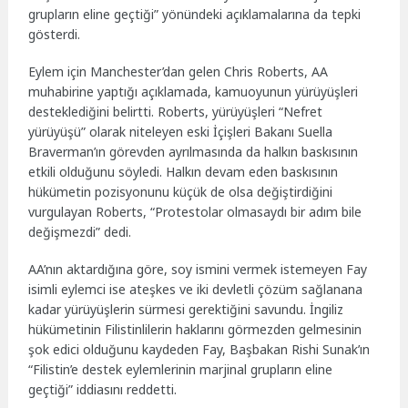
grupların eline geçtiği” yönündeki açıklamalarına da tepki
gösterdi.
Eylem için Manchester’dan gelen Chris Roberts, AA
muhabirine yaptığı açıklamada, kamuoyunun yürüyüşleri
desteklediğini belirtti. Roberts, yürüyüşleri “Nefret
yürüyüşü” olarak niteleyen eski İçişleri Bakanı Suella
Braverman’ın görevden ayrılmasında da halkın baskısının
etkili olduğunu söyledi. Halkın devam eden baskısının
hükümetin pozisyonunu küçük de olsa değiştirdiğini
vurgulayan Roberts, “Protestolar olmasaydı bir adım bile
değişmezdi” dedi.
AA’nın aktardığına göre, soy ismini vermek istemeyen Fay
isimli eylemci ise ateşkes ve iki devletli çözüm sağlanana
kadar yürüyüşlerin sürmesi gerektiğini savundu. İngiliz
hükümetinin Filistinlilerin haklarını görmezden gelmesinin
şok edici olduğunu kaydeden Fay, Başbakan Rishi Sunak’ın
“Filistin’e destek eylemlerinin marjinal grupların eline
geçtiği” iddiasını reddetti.