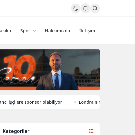
akika
Spor
Hakkımızda
İletişim
re sponsor olabiliyor
Londra’nın eğlence hayatında yeni 
Kategoriler