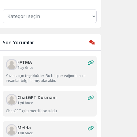
Kategoriler
Son Yorumlar
FATMA
7 ay önce
Yazınız için teşekkürler. Bu bilgiler ışığında nice
insanlar bilgilenmiş olacaktır.
ChatGPT Düsmanı
1 yıl önce
ChatGPT çıktı mertlik bozuldu
Melda
1 yıl önce