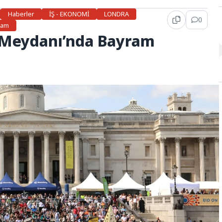
Haberler
İŞ - EKONOMİ
LONDRA
0
şam
r Meydanı’nda Bayram