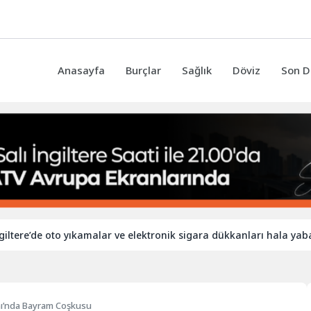
Anasayfa
Burçlar
Sağlık
Döviz
Son D
e oto yıkamalar ve elektronik sigara dükkanları hala yabancı işçile
nı’nda Bayram Coşkusu