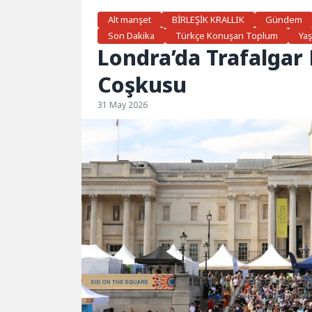
Alt manşet
BİRLEŞİK KRALLIK
Gündem
Son Dakika
Türkçe Konuşan Toplum
Ya
Londra’da Trafalga
Coşkusu
31 May 2026