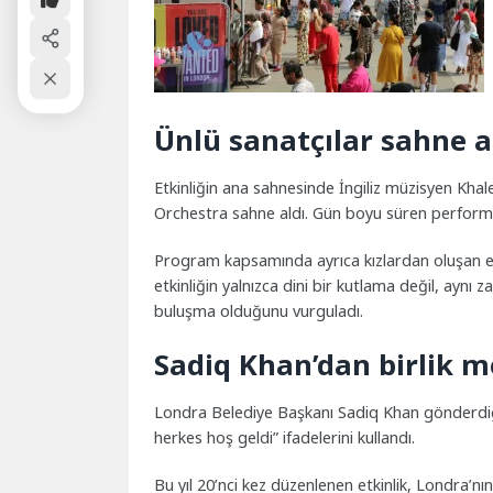
Ünlü sanatçılar sahne a
Etkinliğin ana sahnesinde İngiliz müzisyen Kha
Orchestra sahne aldı. Gün boyu süren performans
Program kapsamında ayrıca kızlardan oluşan esk
etkinliğin yalnızca dini bir kutlama değil, aynı
buluşma olduğunu vurguladı.
Sadiq Khan’dan birlik m
Londra Belediye Başkanı Sadiq Khan gönderdiği 
herkes hoş geldi” ifadelerini kullandı.
Bu yıl 20’nci kez düzenlenen etkinlik, Londra’nı