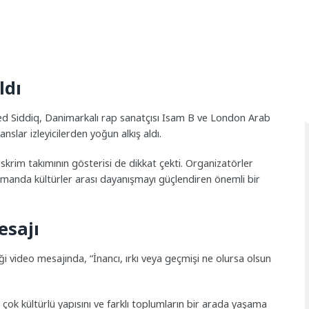
ldı
led Siddiq, Danimarkalı rap sanatçısı Isam B ve London Arab
lar izleyicilerden yoğun alkış aldı.
rim takımının gösterisi de dikkat çekti. Organizatörler
 zamanda kültürler arası dayanışmayı güçlendiren önemli bir
esajı
video mesajında, “İnancı, ırkı veya geçmişi ne olursa olsun
n çok kültürlü yapısını ve farklı toplumların bir arada yaşama