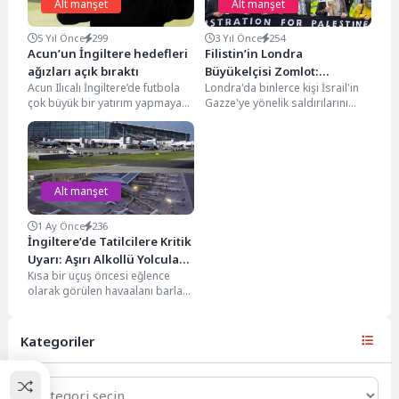
Alt manşet
Alt manşet
5 Yıl Önce
299
3 Yıl Önce
254
Acun’un İngiltere hedefleri
Filistin’in Londra
ağızları açık bıraktı
Büyükelçisi Zomlot:
Acun Ilıcalı İngiltere’de futbola
Londra'da binlerce kişi İsrail'in
“Gazze’de yaşananlar savaş
çok büyük bir yatırım yapmaya
Gazze'ye yönelik saldırılarını
suçu”
hazırlanıyor Hollanda'da ortak
protesto etmek ve Filistin ile
olduğu Fortuna Sittard’dan...
dayanışma göstermek için...
Alt manşet
1 Ay Önce
236
İngiltere’de Tatilcilere Kritik
Uyarı: Aşırı Alkollü Yolcular
Kısa bir uçuş öncesi eğlence
Uçağa Alınmayacak
olarak görülen havaalanı barları,
İngiltere'de yaz tatili sezonunda
yeniden gündemde....
Kategoriler
Kategoriler