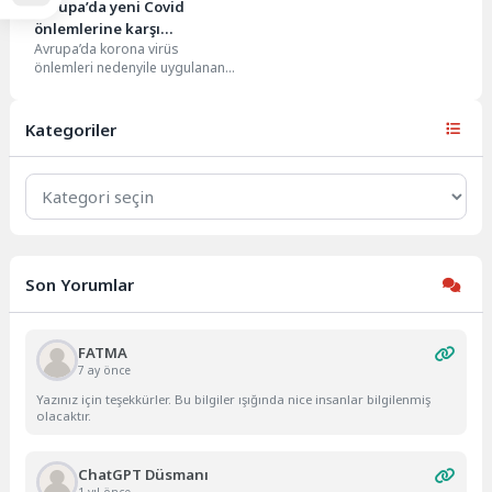
Avrupa’da yeni Covid
önlemlerine karşı
Avrupa’da korona virüs
protestolar yayılıyor
önlemleri nedenyile uygulanan
kısıtlamalar sonrası gösteriler
yayılıyor… Hollanda, Avusturya,
Hırvatistan ve İtalya'da...
Kategoriler
Kategoriler
Son Yorumlar
FATMA
7 ay önce
Yazınız için teşekkürler. Bu bilgiler ışığında nice insanlar bilgilenmiş
olacaktır.
ChatGPT Düsmanı