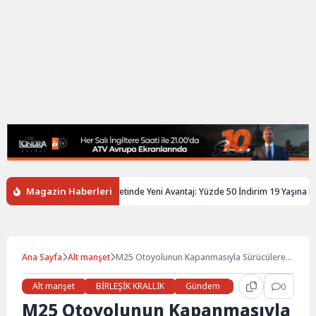
Magazin Haberleri
ltere’de Gençlere Tren Biletinde Yeni Avantaj: Yüzde 50 İndirim 19 Yaşına Kadar
Ana Sayfa
Alt manşet
M25 Otoyolunun Kapanmasıyla Sürücülere
Uyarı
Alt manşet
BİRLEŞİK KRALLIK
Gündem
Haberler
0
LON
M25 Otoyolunun Kapanmasıyla