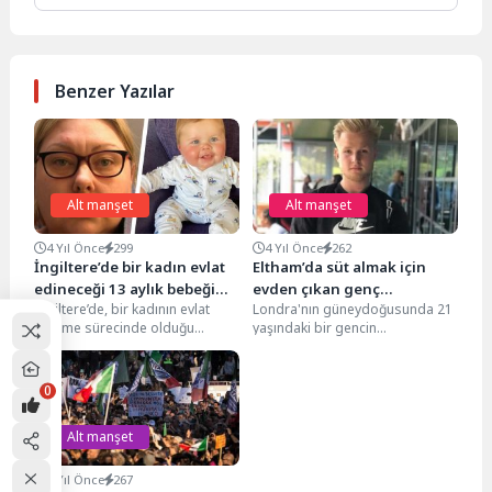
Benzer Yazılar
Alt manşet
Alt manşet
4 Yıl Önce
299
4 Yıl Önce
262
İngiltere’de bir kadın evlat
Eltham’da süt almak için
edineceği 13 aylık bebeği
evden çıkan genç
İngiltere’de, bir kadının evlat
Londra'nın güneydoğusunda 21
öldürdü
bıçaklanarak öldürüldü
edinme sürecinde olduğu
yaşındaki bir gencin
bebeği öldürmesi gündemi
bıçaklanarak öldürülmesinin
sarstı. Kan donduran olay
ardından iki adam ve bir çocuk
İngiltere'nin...
cinayetle...
0
Alt manşet
5 Yıl Önce
267