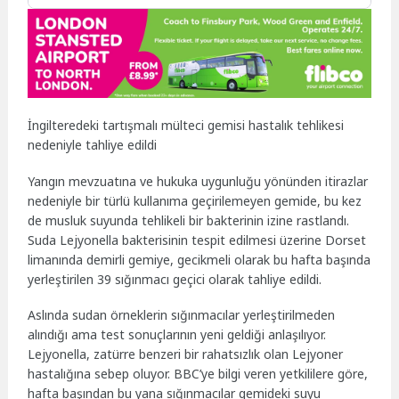
İngilteredeki tartışmalı mülteci gemisi hastalık tehlikesi
nedeniyle tahliye edildi
Yangın mevzuatına ve hukuka uygunluğu yönünden itirazlar
nedeniyle bir türlü kullanıma geçirilemeyen gemide, bu kez
de musluk suyunda tehlikeli bir bakterinin izine rastlandı.
Suda Lejyonella bakterisinin tespit edilmesi üzerine Dorset
limanında demirli gemiye, gecikmeli olarak bu hafta başında
yerleştirilen 39 sığınmacı geçici olarak tahliye edildi.
Aslında sudan örneklerin sığınmacılar yerleştirilmeden
alındığı ama test sonuçlarının yeni geldiği anlaşılıyor.
Lejyonella, zatürre benzeri bir rahatsızlık olan Lejyoner
hastalığına sebep oluyor. BBC’ye bilgi veren yetkililere göre,
hafta başından bu yana sığınmacılar gemideki suyu