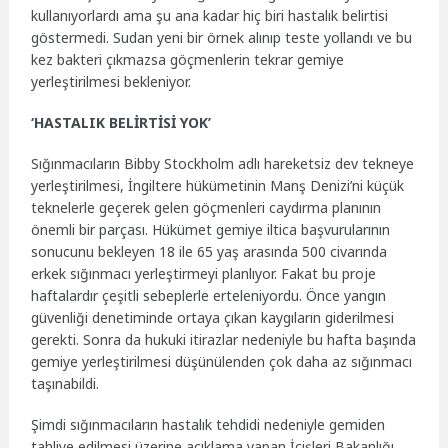
kullanıyorlardı ama şu ana kadar hiç biri hastalık belirtisi
göstermedi. Sudan yeni bir örnek alınıp teste yollandı ve bu
kez bakteri çıkmazsa göçmenlerin tekrar gemiye
yerleştirilmesi bekleniyor.
‘HASTALIK BELİRTİSİ YOK’
Sığınmacıların Bibby Stockholm adlı hareketsiz dev tekneye
yerleştirilmesi, İngiltere hükümetinin Manş Denizi’ni küçük
teknelerle geçerek gelen göçmenleri caydırma planının
önemli bir parçası. Hükümet gemiye iltica başvurularının
sonucunu bekleyen 18 ile 65 yaş arasında 500 civarında
erkek sığınmacı yerleştirmeyi planlıyor. Fakat bu proje
haftalardır çeşitli sebeplerle erteleniyordu. Önce yangın
güvenliği denetiminde ortaya çıkan kaygıların giderilmesi
gerekti. Sonra da hukuki itirazlar nedeniyle bu hafta başında
gemiye yerleştirilmesi düşünülenden çok daha az sığınmacı
taşınabildi.
Şimdi sığınmacıların hastalık tehdidi nedeniyle gemiden
tahliye edilmesi üzerine açıklama yapan İçişleri Bakanlığı