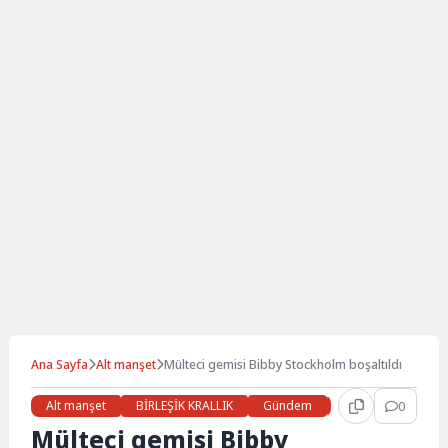
Ana Sayfa
Alt manşet
Mülteci gemisi Bibby Stockholm boşaltıldı
Alt manşet
BİRLEŞİK KRALLIK
Gündem
Haberler
0
LON
Mülteci gemisi Bibby