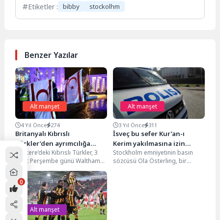
Etiketler :
bibby
stockolhm
Benzer Yazılar
Alt manşet
Alt manşet
4 Yıl Önce
274
3 Yıl Önce
311
Britanyalı Kıbrıslı
İsveç bu sefer Kur’an-ı
Türkler’den ayrımcılığa
Kerim yakılmasına izin
Ngiltere’deki Kıbrıslı Türkler, 3
Stockholm emniyetinin basın
karşı 2. bayrak protestosu
vermedi
Mart Perşembe günü Waltham
sözcüsü Ola Österling, bir
Forest Belediye Binası (E17 4JF)
kişinin Türkiye'nin Stockhom
önünde Belediye...
Büyükelçiliği önünde Kur'an-ı
0
Kerim yakmak...
Alt manşet