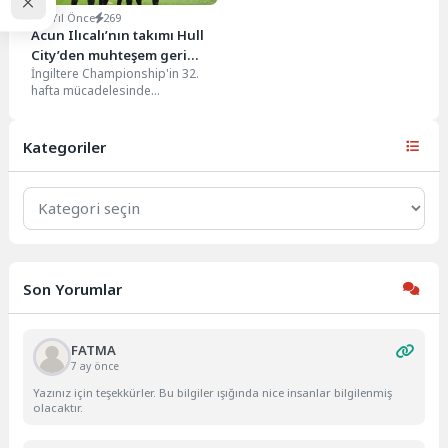
2 Yıl Önce
269
Acun Ilıcalı’nın takımı Hull
City’den muhteşem geri
İngiltere Championship'in 32.
dönüş
hafta mücadelesinde
Rotherdam United ile karşı
karşıya gelen Hull City 71 ve...
Kategoriler
Kategoriler
Son Yorumlar
FATMA
7 ay önce
Yazınız için teşekkürler. Bu bilgiler ışığında nice insanlar bilgilenmiş
olacaktır.