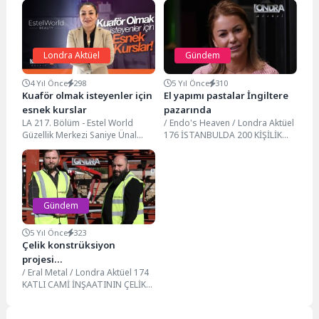
Londra Aktüel
Gündem
4 Yıl Önce
298
5 Yıl Önce
310
Kuaför olmak isteyenler için
El yapımı pastalar İngiltere
esnek kurslar
pazarında
LA 217. Bölüm - Estel World
/ Endo's Heaven / Londra Aktüel
Güzellik Merkezi Saniye Ünal
176 İSTANBULDA 200 KİŞİLİK
yönetiminde, Estel World
DEV KADROSU, EL EMEĞİ İLE...
Güzellik Ve...
Gündem
5 Yıl Önce
323
Çelik konstrüksiyon
projesi…
/ Eral Metal / Londra Aktüel 174
KATLI CAMİ İNŞAATININ ÇELİK
KONSTRÜKSİYON PROJESİNDE
SONA GELİNDİ....