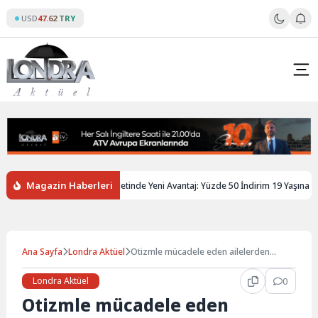
Skip
USD
47.62 TRY
to
content
Magazin Haberleri
ltere’de Gençlere Tren Biletinde Yeni Avantaj: Yüzde 50 İndirim 19 Yaşına Kada
Ana Sayfa
Londra Aktüel
Otizmle mücadele eden ailelerden
sevindirici mesajlar…
Londra Aktüel
0
Otizmle mücadele eden