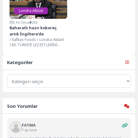
Londra Aktüel
5 Yıl Önce
293
Baharatlı hazır kokoreç
artık İngiltere’de
/ Kafkas Foods / Londra Aktüel
180 TÜRKİYE LEZZETLERİNİ
BİRLEŞİK KRALLIKTA YAŞAYAN
MEMLEKET SEVDALILARI İLE...
Kategoriler
Kategoriler
Son Yorumlar
FATMA
7 ay önce