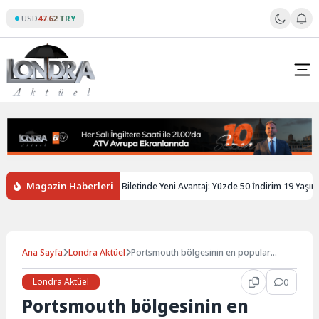
Skip
USD
47.62 TRY
to
content
Magazin Haberleri
ngiltere’de Gençlere Tren Biletinde Yeni Avantaj: Yüzde 50 İndirim 19 Yaşına K
Ana Sayfa
Londra Aktüel
Portsmouth bölgesinin en popular
kebapçıları…
Londra Aktüel
0
Portsmouth bölgesinin en