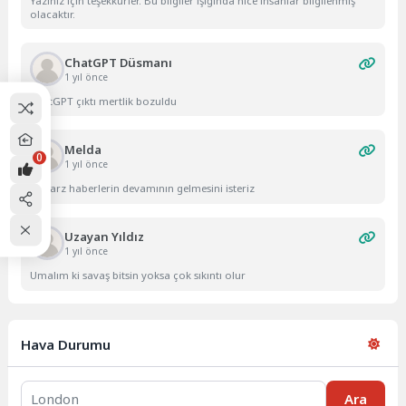
Yazınız için teşekkürler. Bu bilgiler ışığında nice insanlar bilgilenmiş
olacaktır.
ChatGPT Düsmanı
1 yıl önce
ChatGPT çıktı mertlik bozuldu
Melda
0
1 yıl önce
Bu tarz haberlerin devamının gelmesini isteriz
Uzayan Yıldız
1 yıl önce
Umalım ki savaş bitsin yoksa çok sıkıntı olur
Hava Durumu
Ara