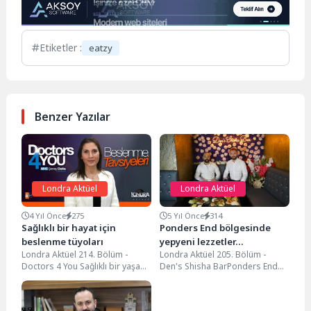
Etiketler :
eatzy
Benzer Yazılar
Londra Aktüel
Londra Aktüel
4 Yıl Önce
275
5 Yıl Önce
314
Sağlıklı bir hayat için
Ponders End bölgesinde
beslenme tüyoları
yepyeni lezzetler…
Londra Aktüel 214. Bölüm -
Londra Aktüel 205. Bölüm -
Doctors 4 You Sağlıklı bir yaşam
Den's Shisha BarPonders End
için beslenme çok önemli....
Bölgesinde geçtiğimiz hafta
kapılarını müşterilerine açan...